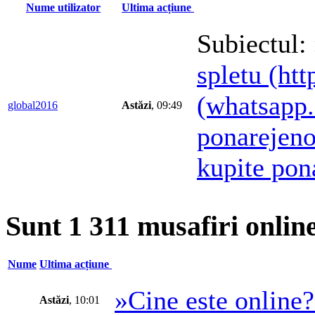
Nume utilizator
Ultima acțiune
Subiectul:
spletu (ht
(whatsapp.
global2016
Astăzi
, 09:49
ponarejeno
kupite pon
Sunt 1 311 musafiri onlin
Nume
Ultima acțiune
»Cine este online
Astăzi
, 10:01