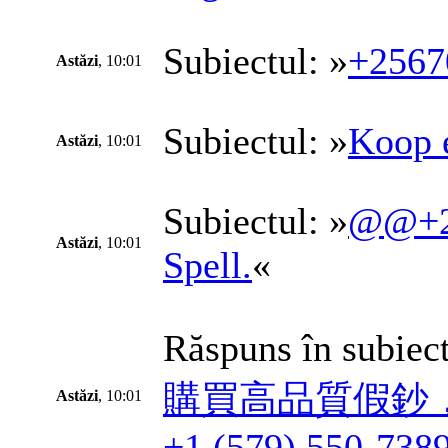
Subiectul: »
+2567
Astăzi
, 10:01
Subiectul: »
Koop e
Astăzi
, 10:01
Subiectul: »
@@+25
Astăzi
, 10:01
Spell.
«
Răspuns în subiect
購買高品質假鈔，購買1
Astăzi
, 10:01
+1 (579) 550-7389