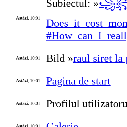
Subiectul: »
꧁꧂202
Astăzi
, 10:01
Does_it_cost_mo
#How_can_I_really
Bild »
raul siret la
Astăzi
, 10:01
Pagina de start
Astăzi
, 10:01
Profilul utilizatoru
Astăzi
, 10:01
Galerie
Astăzi
, 10:01