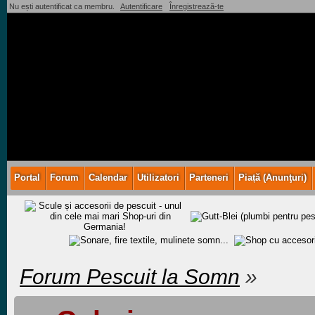
Nu ești autentificat ca membru.
Autentificare
Înregistrează-te
Portal
Forum
Calendar
Utilizatori
Parteneri
Piață (Anunţuri)
Forum Pescuit la Somn
»