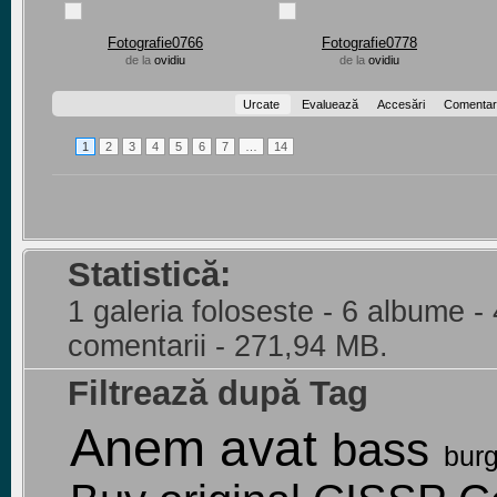
Fotografie0766
Fotografie0778
de la
ovidiu
de la
ovidiu
Urcate
Evaluează
Accesări
Comentari
1
2
3
4
5
6
7
…
14
Statistică:
1 galeria foloseste - 6 albume -
comentarii - 271,94 MB.
Filtrează după Tag
Anem
avat
bass
bur