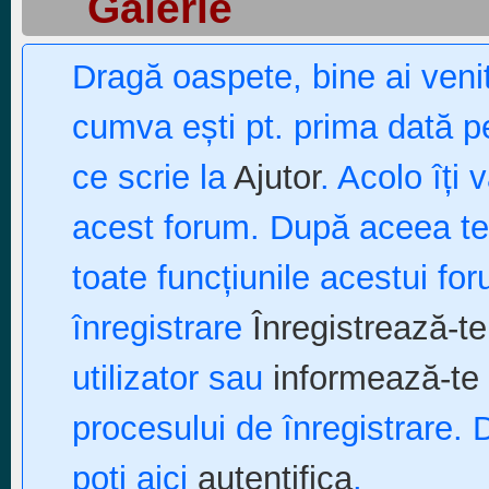
Galerie
Dragă oaspete, bine ai ven
cumva ești pt. prima dată pe
ce scrie la
Ajutor
. Acolo îți 
acest forum. După aceea te p
toate funcțiunile acestui fo
înregistrare
Înregistrează-te
utilizator sau
informează-te 
procesului de înregistrare. 
poți aici
autentifica
.