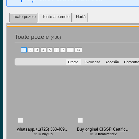
Toate pozele
Toate albumele
Hartă
Toate pozele
(400)
1
2
3
4
5
6
7
…
14
Urcate
Evaluează
Accesări
Comentari
whatsapp.+1(725) 333-4092 Buy GBL online in New Zealand
Buy original CISSP Certification in Brazil, USA
de la
BuyGbl
de la
Ibrahim22e2