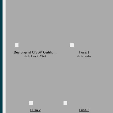
Buy original CISSP Certification in Brazil, USA
Husa 1
de la
Ibrahim22e2
de la
ovidiu
Husa 2
Husa 3