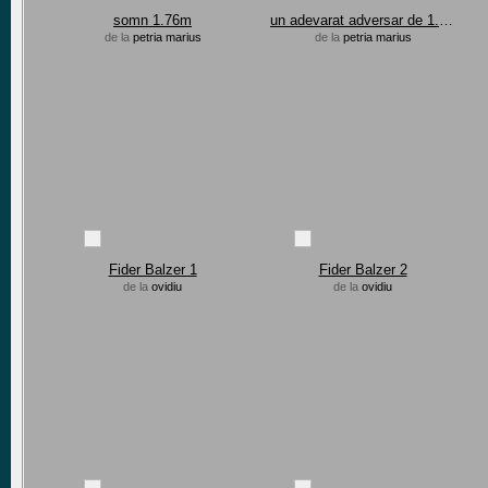
somn 1.76m
un adevarat adversar de 1.76 m
de la
petria marius
de la
petria marius
Fider Balzer 1
Fider Balzer 2
de la
ovidiu
de la
ovidiu