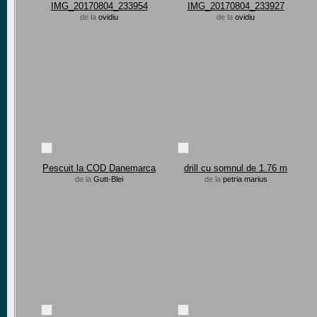
IMG_20170804_233954
IMG_20170804_233927
de la
ovidiu
de la
ovidiu
Pescuit la COD Danemarca
drill cu somnul de 1.76 m
de la
Gutt-Blei
de la
petria marius