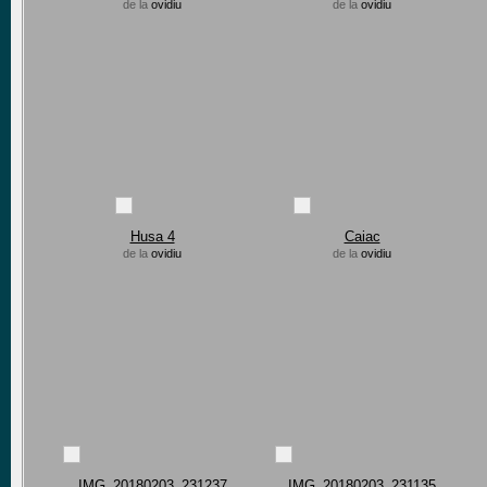
de la
ovidiu
de la
ovidiu
Husa 4
Caiac
de la
ovidiu
de la
ovidiu
IMG_20180203_231237
IMG_20180203_231135