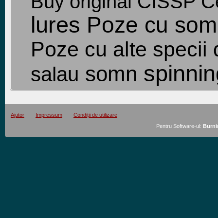
Buy original CISSP Cer
lures
Poze cu som
Poze cu alte specii 
spinnin
somn
salau
Ajutor
Impressum
Condiții de utilizare
Pentru Software-ul:
Burni