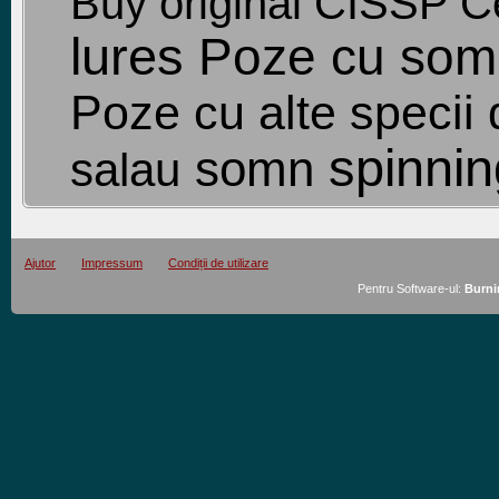
Buy original CISSP Cer
lures
Poze cu som
Poze cu alte specii 
spinnin
somn
salau
Ajutor
Impressum
Condiții de utilizare
Pentru Software-ul:
Burni