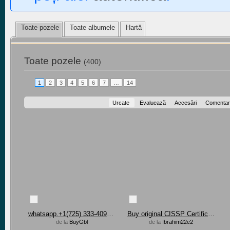
Toate pozele
Toate albumele
Hartă
Toate pozele
(400)
1
2
3
4
5
6
7
…
14
Urcate
Evaluează
Accesări
Comentari
whatsapp.+1(725) 333-4092 Buy GBL online in New Zealand
Buy original CISSP Certification in Brazil, USA
de la
BuyGbl
de la
Ibrahim22e2