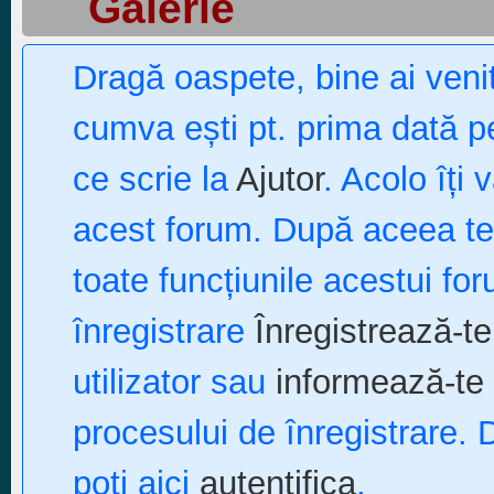
Galerie
Dragă oaspete, bine ai ven
cumva ești pt. prima dată pe
ce scrie la
Ajutor
. Acolo îți 
acest forum. După aceea te p
toate funcțiunile acestui fo
înregistrare
Înregistrează-te
utilizator sau
informează-te 
procesului de înregistrare. 
poți aici
autentifica
.