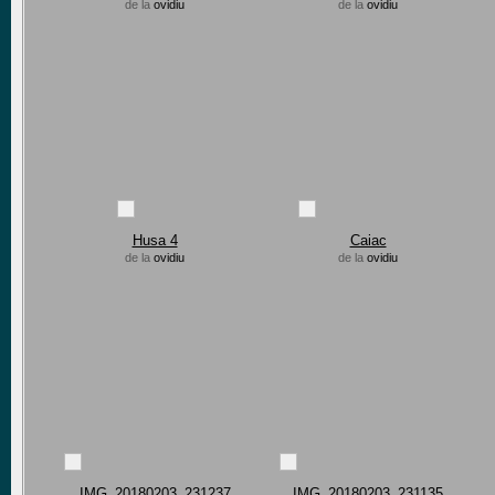
de la
ovidiu
de la
ovidiu
Husa 4
Caiac
de la
ovidiu
de la
ovidiu
IMG_20180203_231237
IMG_20180203_231135