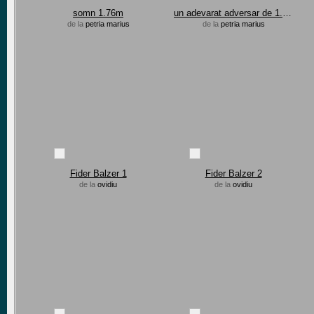
somn 1.76m
un adevarat adversar de 1.76 m
de la
petria marius
de la
petria marius
Fider Balzer 1
Fider Balzer 2
de la
ovidiu
de la
ovidiu