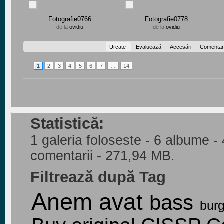
Fotografie0766
Fotografie0778
de la
ovidiu
de la
ovidiu
Urcate
Evaluează
Accesări
Comentari
1
2
3
4
5
6
7
…
14
Statistică:
1 galeria foloseste - 6 albume -
comentarii - 271,94 MB.
Filtrează după Tag
Anem
avat
bass
bur