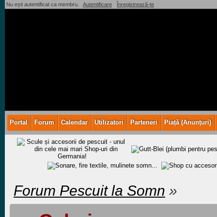
Nu ești autentificat ca membru.
Autentificare
Înregistrează-te
Portal
Forum
Calendar
Utilizatori
Parteneri
Piață (Anunţuri)
Forum Pescuit la Somn
»