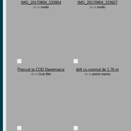
IMG_20170804_233954
IMG_20170804_233927
de la
ovidiu
de la
ovidiu
Pescuit la COD Danemarca
drill cu somnul de 1.76 m
de la
Gutt-Blei
de la
petria marius