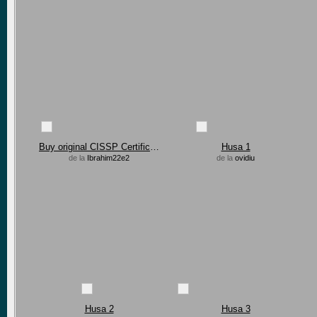
Buy original CISSP Certification in Brazil, USA
Husa 1
de la
Ibrahim22e2
de la
ovidiu
Husa 2
Husa 3