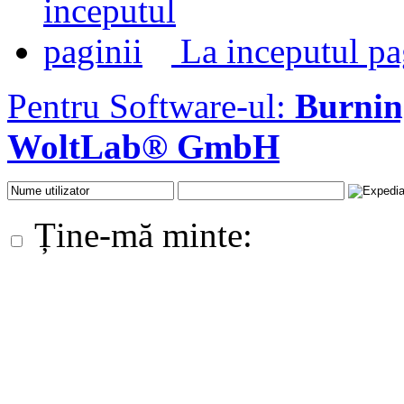
La inceputul pa
Pentru Software-ul:
Burni
WoltLab® GmbH
Ține-mă minte: