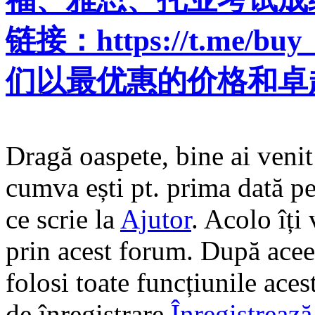
链接：https://t.me/buy_
们以最优惠的价格和卓
Dragă oaspete, bine ai veni
cumva ești pt. prima dată pe 
ce scrie la
Ajutor
. Acolo îți
prin acest forum. După aceea
folosi toate funcțiunile ace
de înregistrare
Înregistrează