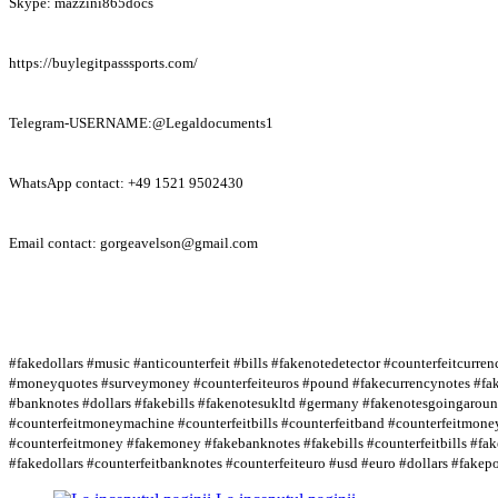
Skype: mazzini865docs
https://buylegitpasssports.com/
Telegram-USERNAME:@Legaldocuments1
WhatsApp contact: +49 1521 9502430
Email contact: gorgeavelson@gmail.com
#fakedollars #music #anticounterfeit #bills #fakenotedetector #counterfeitcur
#moneyquotes #surveymoney #counterfeiteuros #pound #fakecurrencynotes #fak
#banknotes #dollars #fakebills #fakenotesukltd #germany #fakenotesgoingaround
#counterfeitmoneymachine #counterfeitbills #counterfeitband #counterfeitmon
#counterfeitmoney #fakemoney #fakebanknotes #fakebills #counterfeitbills #fak
#fakedollars #counterfeitbanknotes #counterfeiteuro #usd #euro #dollars #fake