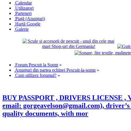
Calendar
Utilizatori
Parteneri
Piață (Anunţuri)
Hartă Google
Galerie
Forum Pescuit la Somn
»
Anunțuri din partea echipei Pescuit-la-somn
»
Cum utilizez forumul?
»
BUY PASSPORT , DRIVERS LICENSE , VISA
email: gorgeavelson@gmail.com), driver’
quality documents, with mor