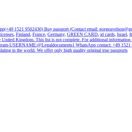
sapp(+49 1521 9502430) Buy passport (Contact email: gorgeavelson@g
licenses
,
Finland
,
France
,
Germany
,
GREEN CARD
,
id cards
,
Israel
,
I
e United Kingdom. This list is not complete. For additional information 
 Telegram-USERNAME:@Legaldocuments1 WhatsApp contact: +49 1521 9
ating in the world. We offer only high quality original true passports