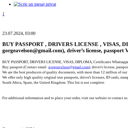
1
23.07.2024, 03:00
BUY PASSPORT , DRIVERS LICENSE , VISAS, DIPLOM
gorgeavelson@gmail.com), driver’s license, passpo
BUY PASSPORT, DRIVERS LICENSE, VISAS, DIPLOMA, Certificates Whatsapp
Buy passport (Contact email:
gorgeavelson@gmail.com
), driver's license, pa
We are the best producers of quality documents, with more than 12 million of our
We offer only high quality original true passports, driver's licenses, ID cards, st
South Africa, Spain, the United Kingdom. This list is not complete.
For additional information and to place your order, visit our website or contact us