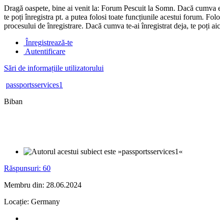
Dragă oaspete, bine ai venit la: Forum Pescuit la Somn. Dacă cumva ești
te poți înregistra pt. a putea folosi toate funcțiunile acestui forum. Fo
procesului de înregistrare. Dacă cumva te-ai înregistrat deja, te poți ai
Înregistrează-te
Autentificare
Sări de informațiile utilizatorului
passportsservices1
Biban
Răspunsuri: 60
Membru din: 28.06.2024
Locație: Germany