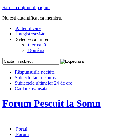
Sări la conținutul paginii
Nu ești autentificat ca membru.
Autentificare
Înregistrează-te
Selectează limba
Germană
Română
Răspunsurile necitite
Subiecte fără răspuns
Subiectele ultimelor 24 de ore
Căutare avansată
Forum Pescuit la Somn
Portal
Forum