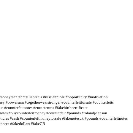
#moneyman #brazilianreais #russianruble #opportunity #motivation
 #bowersam #togetherwearstronger #counterfeitforsale #counterfeits
 #counterfeitnotes #euro #euros #fakebirthcertificate
notes #buycounterfeitmoney #counterfeit #pounds #rolandjohnson
rencies #cash #counterfeitmoneyforsale #fakenotesuk #pounds #counterfeitnotes
ynotes #fakedollars #fakeGB