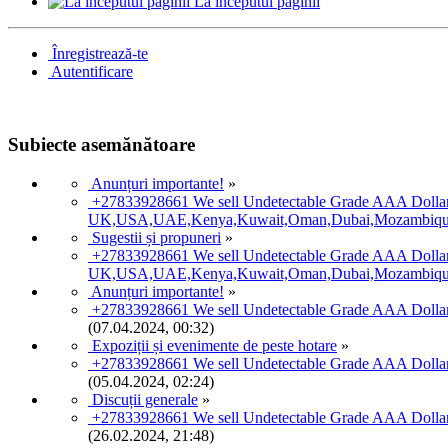
La inceputul paginii
Înregistrează-te
Autentificare
Subiecte asemănătoare
Anunțuri importante!
»
+27833928661 We sell Undetectable Grade AAA Dollar
UK,USA,UAE,Kenya,Kuwait,Oman,Dubai,Mozambique
Sugestii și propuneri
»
+27833928661 We sell Undetectable Grade AAA Dollar
UK,USA,UAE,Kenya,Kuwait,Oman,Dubai,Mozambique,
Anunțuri importante!
»
+27833928661 We sell Undetectable Grade AAA Doll
(07.04.2024, 00:32)
Expoziții și evenimente de peste hotare
»
+27833928661 We sell Undetectable Grade AAA Doll
(05.04.2024, 02:24)
Discuții generale
»
+27833928661 We sell Undetectable Grade AAA Doll
(26.02.2024, 21:48)