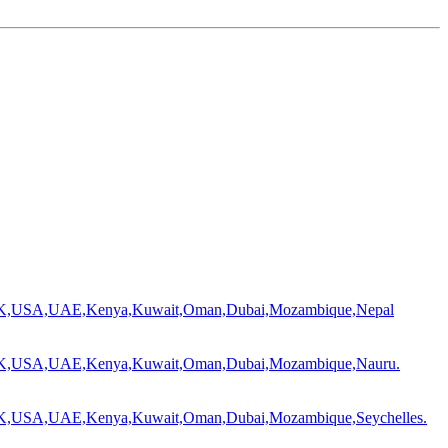
In UK,USA,UAE,Kenya,Kuwait,Oman,Dubai,Mozambique,Nepal
In UK,USA,UAE,Kenya,Kuwait,Oman,Dubai,Mozambique,Nauru.
n UK,USA,UAE,Kenya,Kuwait,Oman,Dubai,Mozambique,Seychelles.