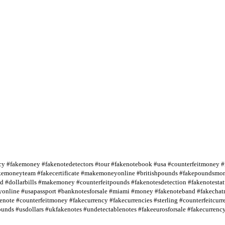
rency #fakemoney #fakenotedetectors #tour #fakenotebook #usa #counterfeitmoney 
emoneyteam #fakecertificate #makemoneyonline #britishpounds #fakepoundsmoney
 #dollarbills #makemoney #counterfeitpounds #fakenotesdetection #fakenotestatus
eyonline #usapassport #banknotesforsale #miami #money #fakenoteband #fakechat
enote #counterfeitmoney #fakecurrency #fakecurrencies #sterling #counterfeitcur
pounds #usdollars #ukfakenotes #undetectablenotes #fakeeurosforsale #fakecurrenc