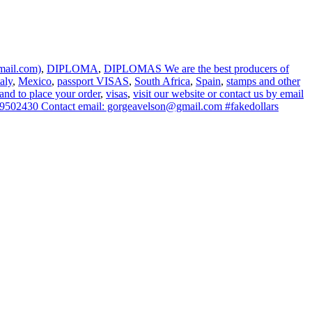
mail.com)
,
DIPLOMA
,
DIPLOMAS We are the best producers of
taly
,
Mexico
,
passport VISAS
,
South Africa
,
Spain
,
stamps and other
and to place your order
,
visas
,
visit our website or contact us by email
502430 Contact email: gorgeavelson@gmail.com #fakedollars