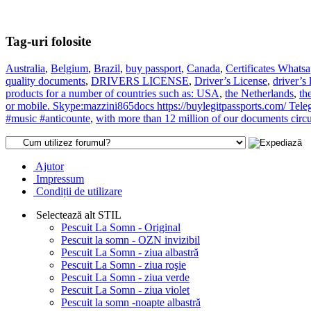
Tag-uri folosite
Australia
,
Belgium
,
Brazil
,
buy passport
,
Canada
,
Certificates What
quality documents
,
DRIVERS LICENSE
,
Driver’s License
,
driver’s 
products for a number of countries such as: USA
,
the Netherlands
,
th
or mobile. Skype:mazzini865docs https://buylegitpassports.com/
#music #anticounte
,
with more than 12 million of our documents circul
Ajutor
Impressum
Condiții de utilizare
Selectează alt STIL
Pescuit La Somn - Original
Pescuit la somn - OZN invizibil
Pescuit La Somn - ziua albastră
Pescuit La Somn - ziua roşie
Pescuit La Somn - ziua verde
Pescuit La Somn - ziua violet
Pescuit la somn -noapte albastră