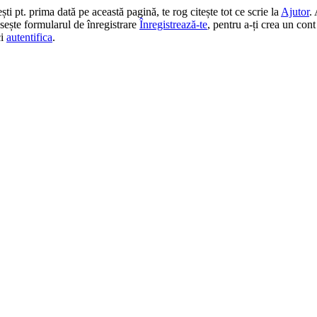
 pt. prima dată pe această pagină, te rog citește tot ce scrie la
Ajutor
.
losește formularul de înregistrare
Înregistrează-te
, pentru a-ți crea un cont
ci
autentifica
.