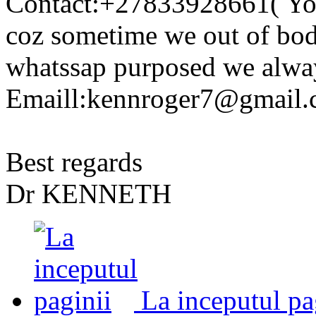
Contact:+27833928661( You
coz sometime we out of bode
whatssap purposed we alway
Emaill:kennroger7@gmail
Best regards
Dr KENNETH
La inceputul pa