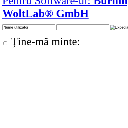
Pentru Software-ul:
Burni
WoltLab® GmbH
Ține-mă minte: