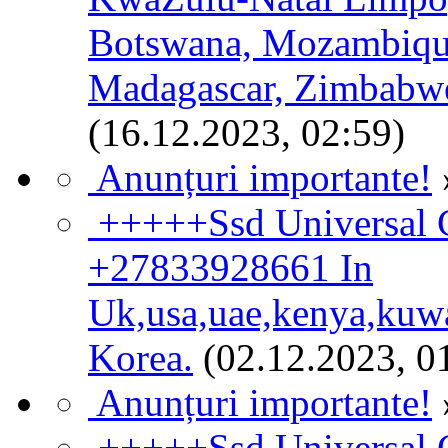
Botswana, Mozambique
Madagascar, Zimbabwe
(16.12.2023, 02:59)
Anunțuri importante!
+++++Ssd Universal C
+27833928661 In
Uk,usa,uae,kenya,kuw
Korea.
(02.12.2023, 0
Anunțuri importante!
+++++Ssd Universal C