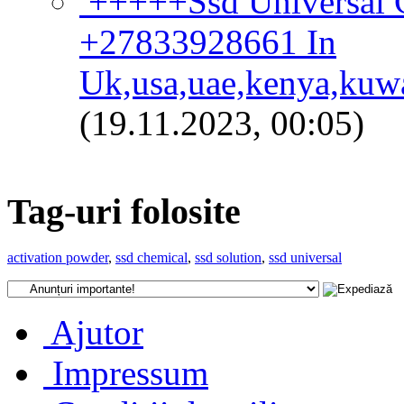
+++++Ssd Universal C
+27833928661 In
Uk,usa,uae,kenya,kuw
(19.11.2023, 00:05)
Tag-uri folosite
activation powder
,
ssd chemical
,
ssd solution
,
ssd universal
Ajutor
Impressum