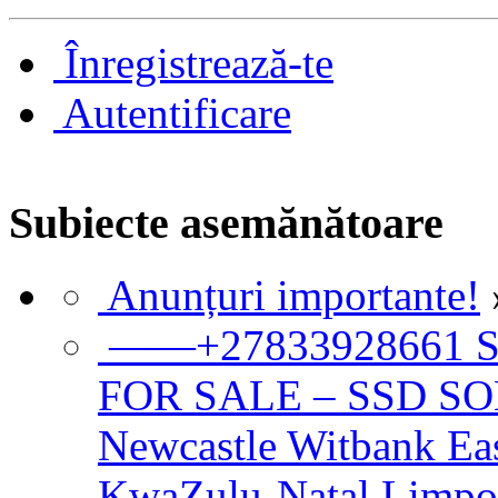
Înregistrează-te
Autentificare
Subiecte asemănătoare
Anunțuri importante!
——+27833928661 
FOR SALE – SSD SOL
Newcastle Witbank Eas
KwaZulu-Natal Limpo