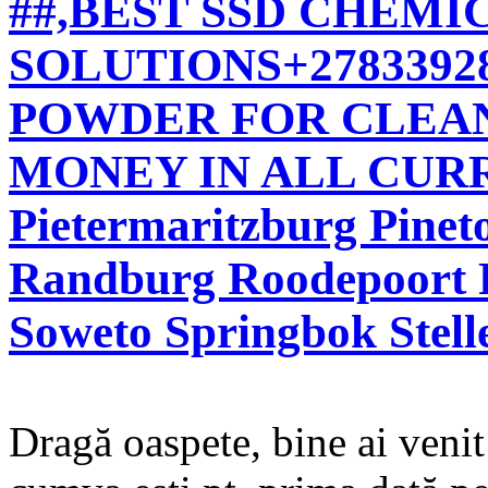
##,BEST SSD CHEMI
SOLUTIONS+2783392
POWDER FOR CLEA
MONEY IN ALL CURRE
Pietermaritzburg Pinet
Randburg Roodepoort 
Soweto Springbok Stell
Dragă oaspete, bine ai veni