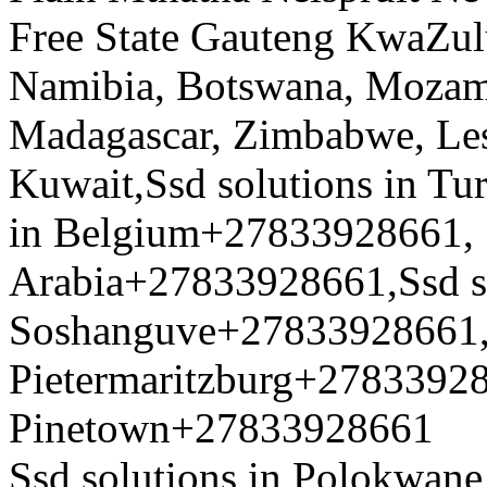
Free State Gauteng KwaZu
Namibia, Botswana, Mozam
Madagascar, Zimbabwe, L
Kuwait,Ssd solutions in T
in Belgium+27833928661, S
Arabia+27833928661,Ssd so
Soshanguve+27833928661,S
Pietermaritzburg+278339286
Pinetown+27833928661
Ssd solutions in Polokwane,