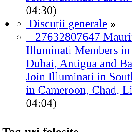
04:30)
Discuții generale
»
+27632807647 Mauritiu
Illuminati Members in
Dubai, Antigua and B
Join Illuminati in Sou
in Cameroon, Chad, Li
04:04)
Tag-uri folosite