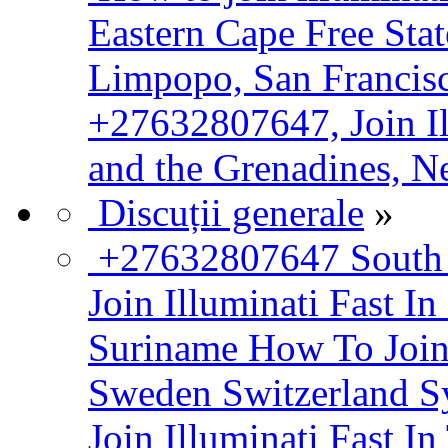
Eastern Cape Free St
Limpopo, San Francisc
+27632807647, Join Il
and the Grenadines, Ne
Discuții generale
»
+27632807647 South
Join Illuminati Fast I
Suriname How To Join 
Sweden Switzerland Sy
Join Illuminati Fast I