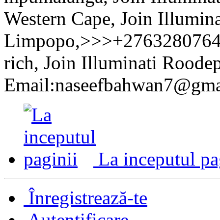
Western Cape, Join Illumina
Limpopo,>>>+27632807647 J
rich, Join Illuminati Roode
Email:naseefbahwan7@gma
La inceputul pa
Înregistrează-te
Autentificare