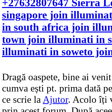
+27632807647 Sierra Leo
singapore join illuminat
in south africa join illu
town join illuminati in 
illuminati in soweto join
Dragă oaspete, bine ai veni
cumva ești pt. prima dată pe 
ce scrie la
Ajutor
. Acolo îți
prin acest forum. După aceea