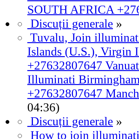
SOUTH AFRICA +27
Discuții generale
»
Tuvalu, Join illumin
Islands (U.S.), Virgin I
+27632807647 Vanuatu
Illuminati Birmingham,
+27632807647 Manches
04:36)
Discuții generale
»
How to join illumina