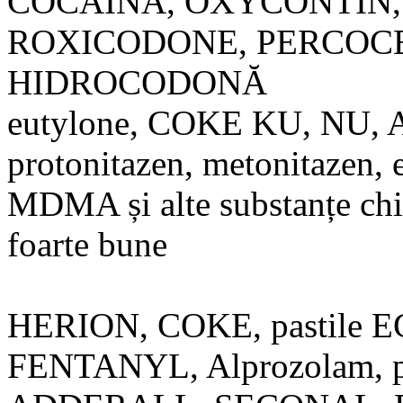
COCAINĂ, OXYCONTIN,
ROXICODONE, PERCOCET
HIDROCODONĂ
eutylone, COKE KU, NU, A
protonitazen, metonitazen, 
MDMA și alte substanțe chim
foarte bune
HERION, COKE, pastile 
FENTANYL, Alprozolam, 