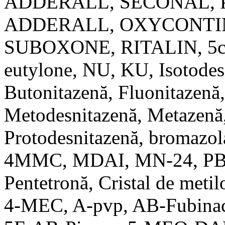
ADDERALL, SECONAL, 
ADDERALL, OXYCONTI
SUBOXONE, RITALIN, 5cl,
eutylone, NU, KU, Isotodes
Butonitazenă, Fluonitazenă,
Metodesnitazenă, Metazenă,
Protodesnitazenă, broma
4MMC, MDAI, MN-24, PB-2
Pentetronă, Cristal de met
4-MEC, A-pvp, AB-Fubinac