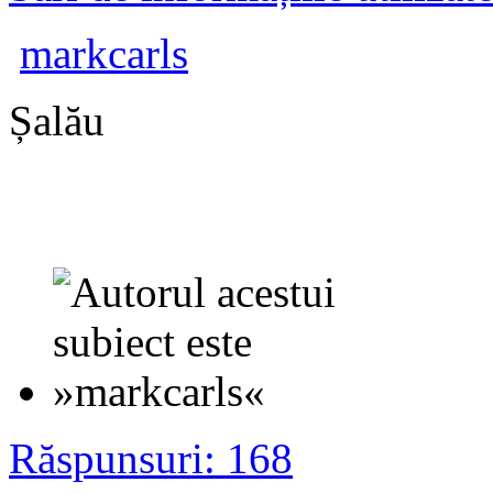
markcarls
Șalău
Răspunsuri: 168