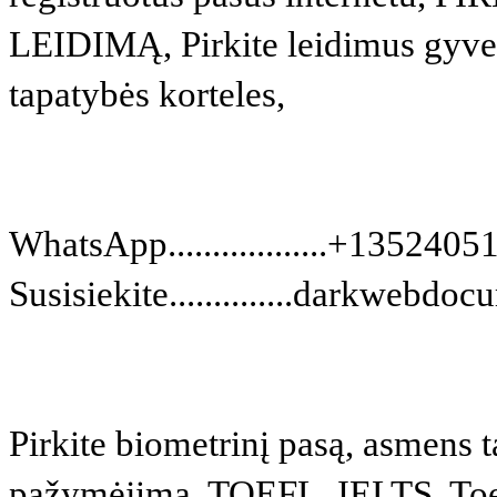
LEIDIMĄ, Pirkite leidimus gyvent
tapatybės korteles,
WhatsApp..................+135240
Susisiekite..............darkweb
Pirkite biometrinį pasą, asmens t
pažymėjimą, TOEFL, IELTS, Toei