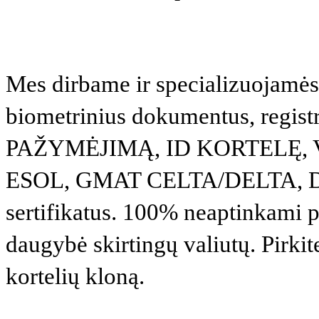
Mes dirbame ir specializuojamės
biometrinius dokumentus, reg
PAŽYMĖJIMĄ, ID KORTELĘ, VI
ESOL, GMAT CELTA/DELTA, D
sertifikatus. 100% neaptinkami pad
daugybė skirtingų valiutų. Pirkit
kortelių kloną.