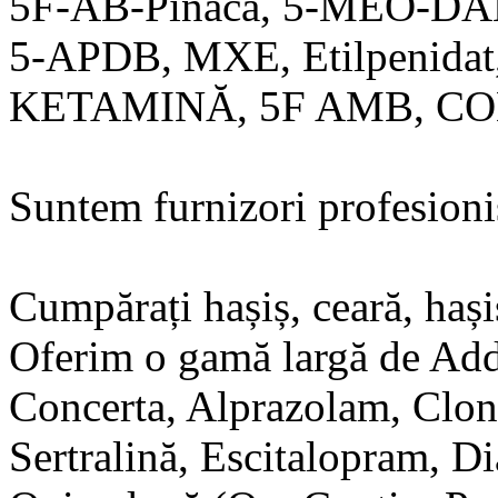
5F-AB-Pinaca, 5-MEO-DA
5-APDB, MXE, Etilpenid
KETAMINĂ, 5F AMB, C
Suntem furnizori profesioni
Cumpărați hașiș, ceară, hași
Oferim o gamă largă de Adde
Concerta, Alprazolam, Clon
Sertralină, Escitalopram, 