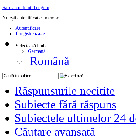
Sări la conținutul paginii
Nu ești autentificat ca membru.
Autentificare
Înregistrează-te
Selectează limba
Germană
Română
Răspunsurile necitite
Subiecte fără răspuns
Subiectele ultimelor 24 d
Căutare avansată