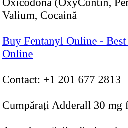
Oxicodonă (OxyContin, Perc
Valium, Cocaină
Buy Fentanyl Online - Best
Online
Contact: +1 201 677 2813
Cumpărați Adderall 30 mg f