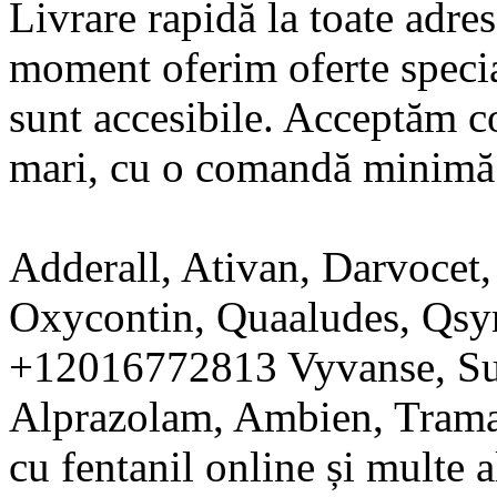
Livrare rapidă la toate adr
moment oferim oferte special
sunt accesibile. Acceptăm c
mari, cu o comandă minimă
Adderall, Ativan, Darvocet,
Oxycontin, Quaaludes, Qsym
+12016772813 Vyvanse, Su
Alprazolam, Ambien, Tramad
cu fentanil online și multe 