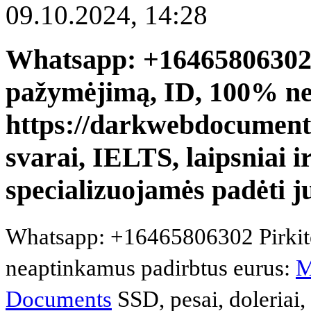
09.10.2024, 14:28
Whatsapp: +16465806302 
pažymėjimą, ID, 100% ne
https://darkwebdocuments.
svarai, IELTS, laipsniai i
specializuojamės padėti j
Whatsapp: +16465806302 Pirkit
neaptinkamus padirbtus eurus:
M
Documents
SSD, pesai, doleriai, s