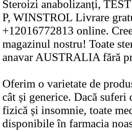
Steroizi anabolizanți, TES
P, WINSTROL Livrare gratui
+12016772813 online. Creea
magazinul nostru! Toate ster
anavar AUSTRALIA fără pre
Oferim o varietate de produ
cât și generice. Dacă suferi 
fizică și insomnie, toate m
disponibile în farmacia noas