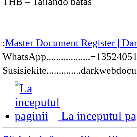
THB – Tailando batas
:
Master Document Register | D
WhatsApp..................+135240
Susisiekite..............darkweb
La inceputul pa