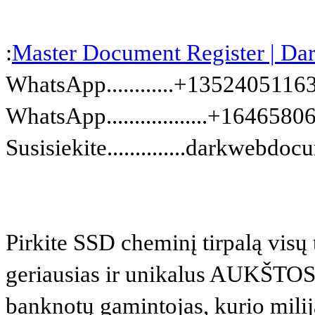
:
Master Document Register | D
WhatsApp............+1352405116
WhatsApp..................+164658
Susisiekite..............darkweb
Pirkite SSD cheminį tirpalą vis
geriausias ir unikalus AUKŠT
banknotų gamintojas, kurio mili