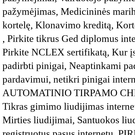
pažymėjimas, Medicininės marihu
kortelę, Klonavimo kreditą, 
, Pirkite tikrus Ged diplomus inte
Pirkite NCLEX sertifikatą, Kur į
padirbti pinigai, Neaptinkami pad
pardavimui, netikri pinigai inter
AUTOMATINIO TIRPAMO CHEM
Tikras gimimo liudijimas interne
Mirties liudijimai, Santuokos liu
registruotus pasus internet