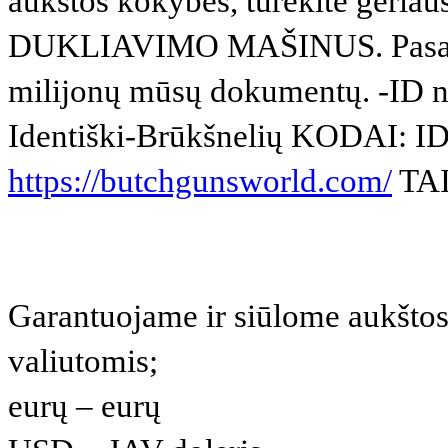
aukštos kokybės, turėkite ge
DUKLIAVIMO MAŠINUS. Pasaulyj
milijonų mūsų dokumentų. -ID 
Identiški-Brūkšnelių KODAI: 
https://butchgunsworld.com/
TAI
Garantuojame ir siūlome aukšto
valiutomis;
eurų – eurų