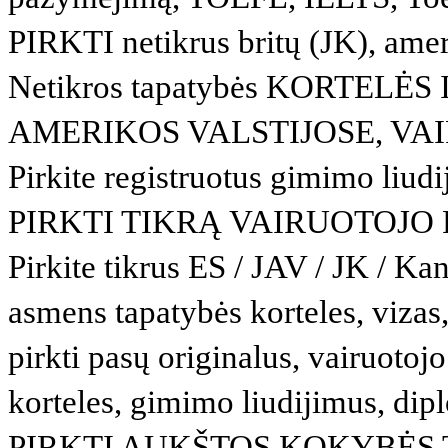
PIRKTI netikrus britų (JK), amer
Netikros tapatybės KORTEL
AMERIKOS VALSTIJOSE, VA
Pirkite registruotus gimimo liud
PIRKTI TIKRĄ VAIRUOTOJO
Pirkite tikrus ES / JAV / JK / K
asmens tapatybės korteles, vizas, 
pirkti pasų originalus, vairuoto
korteles, gimimo liudijimus, diplo
PIRKTI AUKŠTOS KOKYBĖS T