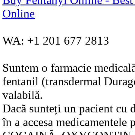
Online
WA: +1 201 677 2813
Suntem o farmacie medicală a
fentanil (transdermal Durage
valabilă.
Dacă sunteți un pacient cu du
în a accesa medicamentele p