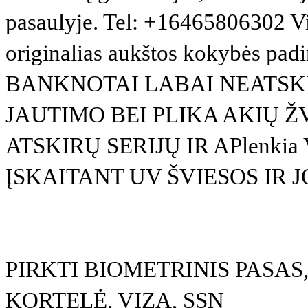
pasaulyje. Tel: +16465806302 Vi
originalias aukštos kokybės pad
BANKNOTAI LABAI NEATSKI
JAUTIMO BEI PLIKA AKIŲ ŽV
ATSKIRŲ SERIJŲ IR APlenk
ĮSKAITANT UV ŠVIESOS IR JODO
PIRKTI BIOMETRINIS PASAS
KORTELĖ, VIZA, SSN