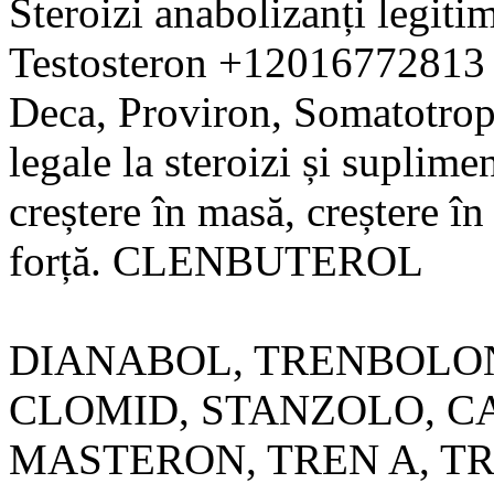
Steroizi anabolizanți legitim
Testosteron +12016772813 
Deca, Proviron, Somatotrop
legale la steroizi și suplim
creștere în masă, creștere î
forță. CLENBUTEROL
DIANABOL, TRENBOLON
CLOMID, STANZOLO, C
MASTERON, TREN A, TREN 