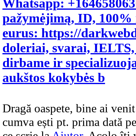
Whatsapp: +1646580630
pažymėjimą, ID, 100% 
eurus: https://darkwebd
doleriai, svarai, IELTS, 
dirbame ir specializuoj
aukštos kokybės b
Dragă oaspete, bine ai veni
cumva ești pt. prima dată pe 
ce scrie la
Ajutor
. Acolo îți