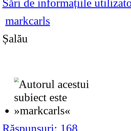
Sări de informațiile utilizat
markcarls
Șalău
Răspunsuri: 168