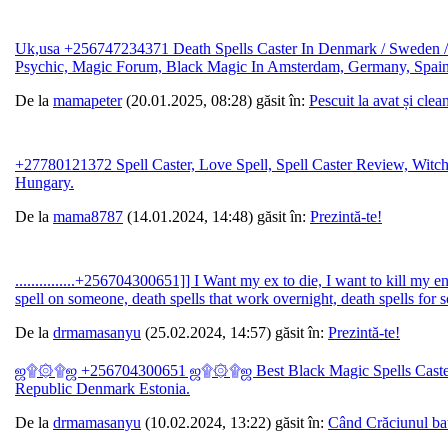
Uk,usa +256747234371 Death Spells Caster In Denmark / Sweden /+
Psychic, Magic Forum, Black Magic In Amsterdam, Germany, Spain
De la
mamapeter
(20.01.2025, 08:28) găsit în:
Pescuit la avat și clea
+27780121372 Spell Caster, Love Spell, Spell Caster Review, Witc
Hungary.
De la
mama8787
(14.01.2024, 14:48) găsit în:
Prezintă-te!
...............+256704300651]] I Want my ex to die, I want to kill my e
spell on someone, death spells that work overnight, death spells for 
De la
drmamasanyu
(25.02.2024, 14:57) găsit în:
Prezintă-te!
ஜ۩۞۩ஜ +256704300651 ஜ۩۞۩ஜ Best Black Magic Spells Cast
Republic Denmark Estonia.
De la
drmamasanyu
(10.02.2024, 13:22) găsit în:
Când Crăciunul ba