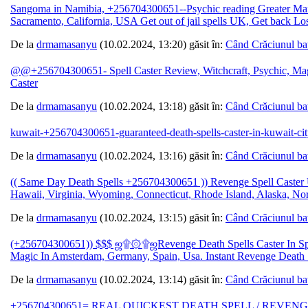
Sangoma in Namibia, +256704300651--Psychic reading Greater Manc
Sacramento, California, USA Get out of jail spells UK, Get back Lo
De la
drmamasanyu
(10.02.2024, 13:20) găsit în:
Când Crăciunul ba
@@+256704300651- Spell Caster Review, Witchcraft, Psychic, Mag
Caster
De la
drmamasanyu
(10.02.2024, 13:18) găsit în:
Când Crăciunul ba
kuwait-+256704300651-guaranteed-death-spells-caster-in-kuwait-cit
De la
drmamasanyu
(10.02.2024, 13:16) găsit în:
Când Crăciunul ba
(( Same Day Death Spells +256704300651 )) Revenge Spell Caster 
Hawaii, Virginia, Wyoming, Connecticut, Rhode Island, Alaska, No
De la
drmamasanyu
(10.02.2024, 13:15) găsit în:
Când Crăciunul ba
(+256704300651)) $$$ ஜ۩۞۩ஜRevenge Death Spells Caster In Spell 
Magic In Amsterdam, Germany, Spain, Usa. Instant Revenge Death 
De la
drmamasanyu
(10.02.2024, 13:14) găsit în:
Când Crăciunul ba
+256704300651= REAL QUICKEST DEATH SPELL / REVENG