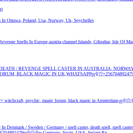
ri
s In Ottawa, Poland, Usa, Norway, Uk, Seychelles
 Spells In Europe,austria,channel Islands, Gibraltar, Isle Of Man,
DEATH / REVENGE SPELL CASTER IN AUSTRALIA, NORWA
ORUM, BLACK MAGIC IN UK,WHATSAPPஜ۩??+256704892479۞۩
itchcraft, psychic, magic forum, black magic in Amsterdam,ஜ۩۞
ark / Sweden / Germany / spell caster, death spell, spell caster r
256704892479ஜ۩۞۩ஜ Germany, Spain, USA. Instant Re