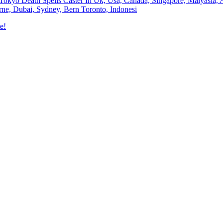
Tokyo Death Spells Caster In Uk, Usa, Canada, Singapore, Malyasia, A
ne, Dubai, Sydney, Bern Toronto, Indonesi
e!