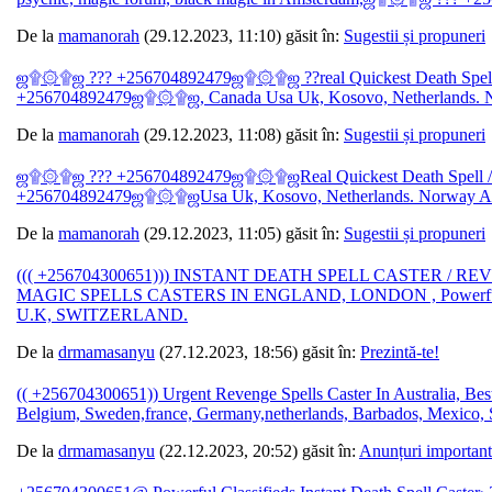
De la
mamanorah
(29.12.2023, 11:10) găsit în:
Sugestii și propuneri
ஜ۩۞۩ஜ ??? +256704892479ஜ۩۞۩ஜ ??real Quickest Death Spell /
+256704892479ஜ۩۞۩ஜ, Canada Usa Uk, Kosovo, Netherlands. Norw
De la
mamanorah
(29.12.2023, 11:08) găsit în:
Sugestii și propuneri
ஜ۩۞۩ஜ ??? +256704892479ஜ۩۞۩ஜReal Quickest Death Spell / Re
+256704892479ஜ۩۞۩ஜUsa Uk, Kosovo, Netherlands. Norway Austr
De la
mamanorah
(29.12.2023, 11:05) găsit în:
Sugestii și propuneri
((( +256704300651))) INSTANT DEATH SPELL CASTER 
MAGIC SPELLS CASTERS IN ENGLAND, LONDON , Powerful
U.K, SWITZERLAND.
De la
drmamasanyu
(27.12.2023, 18:56) găsit în:
Prezintă-te!
(( +256704300651)) Urgent Revenge Spells Caster In Australia, Be
Belgium, Sweden,france, Germany,netherlands, Barbados, Mexico, S
De la
drmamasanyu
(22.12.2023, 20:52) găsit în:
Anunțuri important