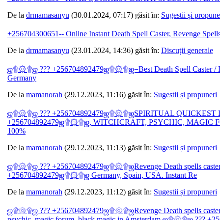
De la
drmamasanyu
(30.01.2024, 07:17) găsit în:
Sugestii și propune
+256704300651-- Online Instant Death Spell Caster, Revenge Spell
De la
drmamasanyu
(23.01.2024, 14:36) găsit în:
Discuții generale
ஜ۩۞۩ஜ ??? +256704892479ஜ۩۞۩ஜ=Best Death Spell Caster / Revenge
Germany
De la
mamanorah
(29.12.2023, 11:16) găsit în:
Sugestii și propuneri
ஜ۩۞۩ஜ ??? +256704892479ஜ۩۞۩ஜSPIRITUAL QUICKEST 
+256704892479ஜ۩۞۩ஜ, WITCHCRAFT, PSYCHIC, MAGIC F
100%
De la
mamanorah
(29.12.2023, 11:13) găsit în:
Sugestii și propuneri
ஜ۩۞۩ஜ ??? +256704892479ஜ۩۞۩ஜRevenge Death spells caster= w
+256704892479ஜ۩۞۩ஜ Germany, Spain, USA. Instant Re
De la
mamanorah
(29.12.2023, 11:12) găsit în:
Sugestii și propuneri
ஜ۩۞۩ஜ ??? +256704892479ஜ۩۞۩ஜRevenge Death spells caster In Denm
psychic, magic forum, black magic in Amsterdam,ஜ۩۞۩ஜ ??? +