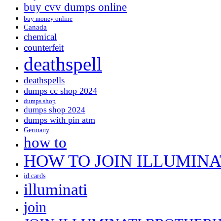
buy cvv dumps online
buy money online
Canada
chemical
counterfeit
deathspell
deathspells
dumps cc shop 2024
dumps shop
dumps shop 2024
dumps with pin atm
Germany
how to
HOW TO JOIN ILLUMINA
id cards
illuminati
join