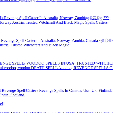
 Revenge Spell Caster In Australia, Norway, Zambiaஜ۩۞۩ஜ ???
ay Austria, Trusted Witchcraft And Black Magic Spells Casters
venge Spell Caster In Australia, Norway, Zambia, Canada ஜ۩۞۩
ia, Trusted Witchcraft And Black Magic
/ REVENGE SPELL/ VOODOO SPELLS IN USA. TRUSTED WITC
 voodoo, voodoo DEATH SPELL /voodoo, REVENGE SPELLS C
st Revenge Spell Caster / Revenge Spells In Canada, Usa, Uk, Finlan
pain, Scotland.
e!