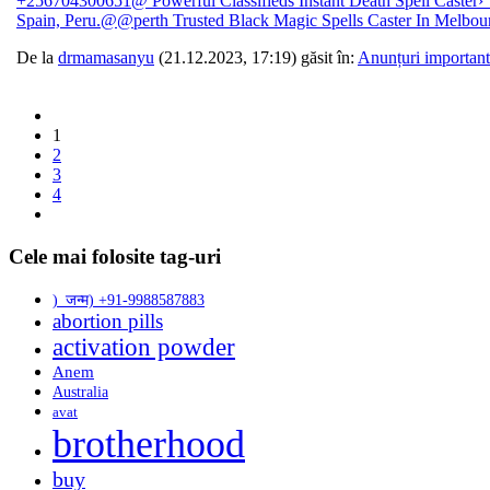
+256704300651@ Powerful Classifieds Instant Death Spell Caster› 
Spain, Peru.@@perth Trusted Black Magic Spells Caster In Melbour
De la
drmamasanyu
(21.12.2023, 17:19) găsit în:
Anunțuri important
1
2
3
4
Cele mai folosite tag-uri
)_जन्म) +91-9988587883
abortion pills
activation powder
Anem
Australia
avat
brotherhood
buy