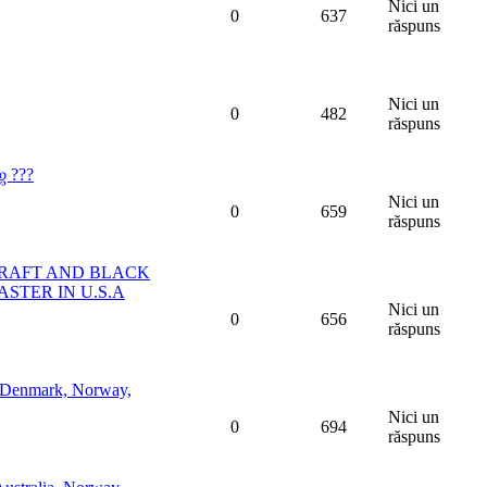
Nici un
0
637
răspuns
Nici un
0
482
răspuns
ஜ ???
Nici un
0
659
răspuns
HCRAFT AND BLACK
ASTER IN U.S.A
Nici un
0
656
răspuns
d, Denmark, Norway,
Nici un
0
694
răspuns