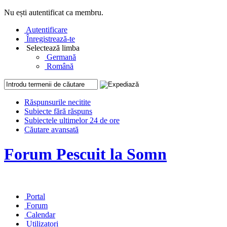
Nu ești autentificat ca membru.
Autentificare
Înregistrează-te
Selectează limba
Germană
Română
Răspunsurile necitite
Subiecte fără răspuns
Subiectele ultimelor 24 de ore
Căutare avansată
Forum Pescuit la Somn
Portal
Forum
Calendar
Utilizatori