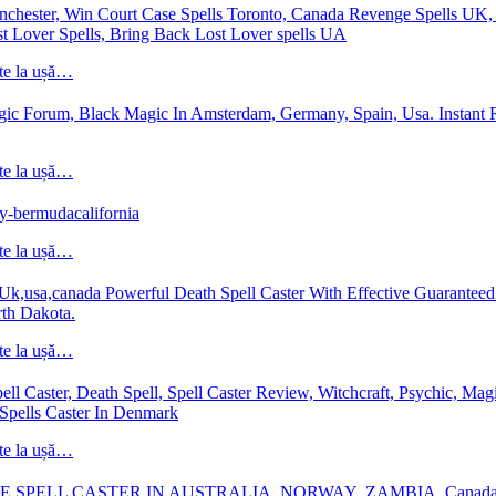
hester, Win Court Case Spells Toronto, Canada Revenge Spells UK, 
st Lover Spells, Bring Back Lost Lover spells UA
te la ușă…
ic Forum, Black Magic In Amsterdam, Germany, Spain, Usa. Instant 
te la ușă…
y-bermudacalifornia
te la ușă…
Uk,usa,canada Powerful Death Spell Caster With Effective Guarantee
rth Dakota.
te la ușă…
Caster, Death Spell, Spell Caster Review, Witchcraft, Psychic, Mag
Spells Caster In Denmark
te la ușă…
E SPELL CASTER IN AUSTRALIA, NORWAY ,ZAMBIA, Canada