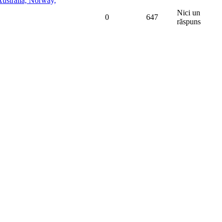
ustralia, Norway,
Nici un
0
647
răspuns