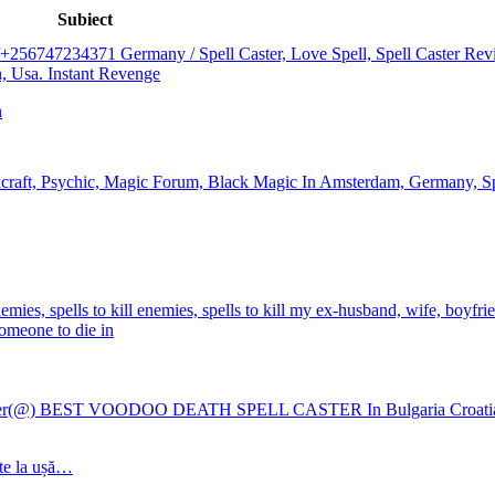
Subiect
256747234371 Germany / Spell Caster, Love Spell, Spell Caster Revi
, Usa. Instant Revenge
n
hcraft, Psychic, Magic Forum, Black Magic In Amsterdam, Germany, S
nemies, spells to kill enemies, spells to kill my ex-husband, wife, boyfri
someone to die in
er(@) BEST VOODOO DEATH SPELL CASTER In Bulgaria Croatia 
te la ușă…