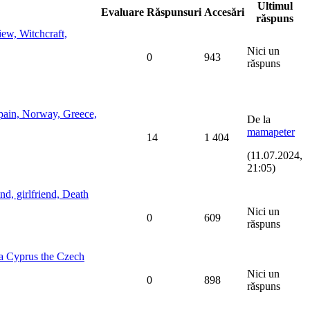
Ultimul
Evaluare
Răspunsuri
Accesări
răspuns
ew, Witchcraft,
Nici un
0
943
răspuns
pain, Norway, Greece,
De la
mamapeter
14
1 404
(11.07.2024,
21:05)
end, girlfriend, Death
Nici un
0
609
răspuns
Cyprus the Czech
Nici un
0
898
răspuns