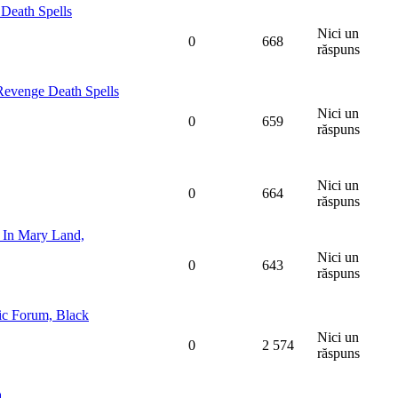
Death Spells
Nici un
0
668
răspuns
Revenge Death Spells
Nici un
0
659
răspuns
Nici un
0
664
răspuns
d In Mary Land,
Nici un
0
643
răspuns
ic Forum, Black
Nici un
0
2 574
răspuns
.