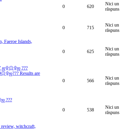
Nici un
0
620
răspuns
Nici un
0
715
răspuns
 Faeroe Islands,
Nici un
0
625
răspuns
Y ஜ۩۞۩ஜ ???
ஜ??? Results are
Nici un
0
566
răspuns
۩ஜ ???
Nici un
0
538
răspuns
eview, witchcraft,