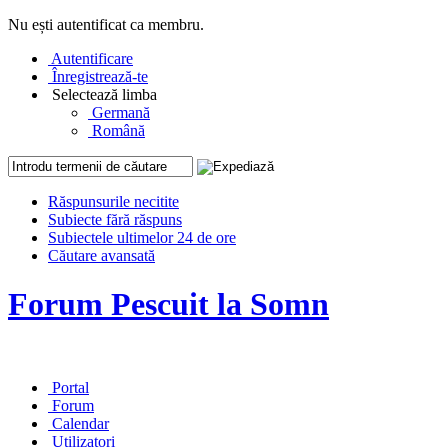
Nu ești autentificat ca membru.
Autentificare
Înregistrează-te
Selectează limba
Germană
Română
Răspunsurile necitite
Subiecte fără răspuns
Subiectele ultimelor 24 de ore
Căutare avansată
Forum Pescuit la Somn
Portal
Forum
Calendar
Utilizatori