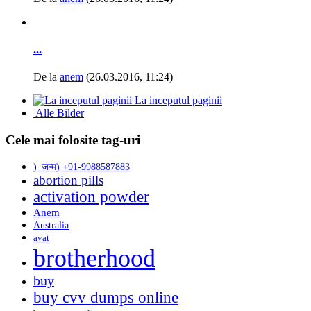
...
De la
anem
(26.03.2016, 11:24)
La inceputul paginii
Alle Bilder
Cele mai folosite tag-uri
)_जन्म) +91-9988587883
abortion pills
activation powder
Anem
Australia
avat
brotherhood
buy
buy cvv dumps online