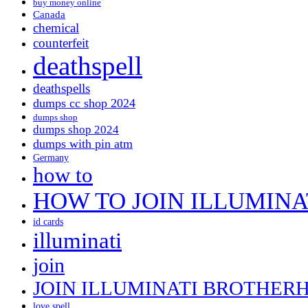
buy money online
Canada
chemical
counterfeit
deathspell
deathspells
dumps cc shop 2024
dumps shop
dumps shop 2024
dumps with pin atm
Germany
how to
HOW TO JOIN ILLUMINA
id cards
illuminati
join
JOIN ILLUMINATI BROTHER
love spell