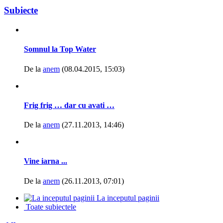
Subiecte
Somnul la Top Water
De la
anem
(08.04.2015, 15:03)
Frig frig … dar cu avati …
De la
anem
(27.11.2013, 14:46)
Vine iarna ...
De la
anem
(26.11.2013, 07:01)
La inceputul paginii
Toate subiectele