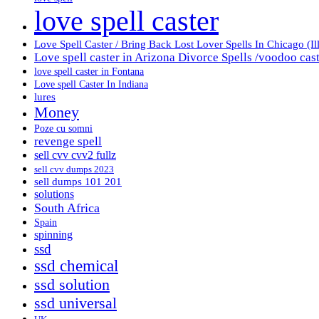
love spell caster
Love Spell Caster / Bring Back Lost Lover Spells In Chicago (Il
Love spell caster in Arizona Divorce Spells /voodoo cas
love spell caster in Fontana
Love spell Caster In Indiana
lures
Money
Poze cu somni
revenge spell
sell cvv cvv2 fullz
sell cvv dumps 2023
sell dumps 101 201
solutions
South Africa
Spain
spinning
ssd
ssd chemical
ssd solution
ssd universal