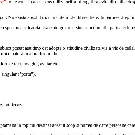
se"
in pescuit. In acest sens utilizatorii sunt rugati sa evite discutiile des
li. Nu exista absolut nici un criteriu de diferentiere. Impartirea drepturi
erespectarea oricareia poate atrage dupa sine sanctiuni din partea echipei.
biect postat atat timp cat adopta o atitudine civilizata vis-a-vis de ceilalt
orice natura in afara forumului.
forma: text, imagini, avatar etc.
 singular ("pertu").
-l utilizeaza.
ptamana in topicul destinat acestui scop si numai de catre persoane care