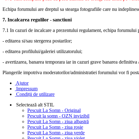
Echipa forumului are dreptul sa stearga fotografiile care nu indeplines
7. Incalcarea regulilor - sanctiuni
7.1 In cazuri de incalcare a prezentului regulament, echipa forumului 
- editarea si/sau stergerea postarilor;
- editarea profilului/galeriei utilizatorului;
- avertizarea, banarea temporara iar in cazuri grave banarea definitiva a
Plangerile impotriva moderatorilor/administratiei forumului vor fi posta
Ajutor
Impressum
Condiții de utilizare
Selectează alt STIL
Pescuit La Somn - Original
Pescuit la somn - OZN invizibil
Pescuit La Somn - ziua albastră
Pescuit La Somn - ziua roşie
Pescuit La Somn - ziua verde
Pescuit La Somn - ziua violet