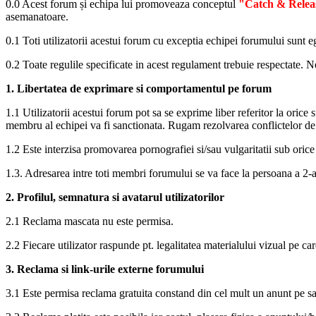
0.0 Acest forum și echipa lui promoveaza conceptul
"Catch & Relea
asemanatoare.
0.1 Toti utilizatorii acestui forum cu exceptia echipei forumului sunt ega
0.2 Toate regulile specificate in acest regulament trebuie respectate. N
1. Libertatea de exprimare si comportamentul pe forum
1.1 Utilizatorii acestui forum pot sa se exprime liber referitor la orice su
membru al echipei va fi sanctionata. Rugam rezolvarea conflictelor de 
1.2 Este interzisa promovarea pornografiei si/sau vulgaritatii sub orice 
1.3. Adresarea intre toti membri forumului se va face la persoana a 2-a
2. Profilul, semnatura si avatarul utilizatorilor
2.1 Reclama mascata nu este permisa.
2.2 Fiecare utilizator raspunde pt. legalitatea materialului vizual pe care
3. Reclama si link-urile externe forumului
3.1 Este permisa reclama gratuita constand din cel mult un anunt pe sa