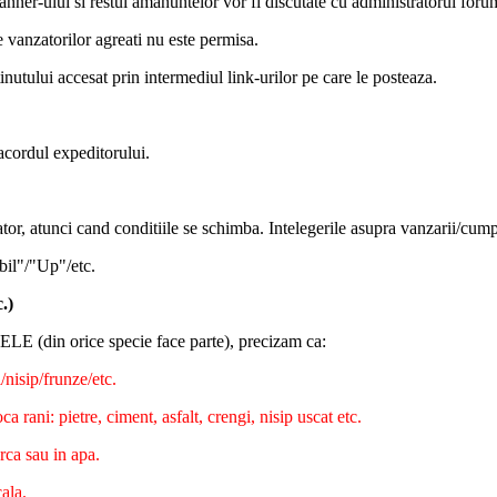
banner-ului si restul amanuntelor vor fi discutate cu administratorul foru
e vanzatorilor agreati nu este permisa.
inutului accesat prin intermediul link-urilor pe care le posteaza.
 acordul expeditorului.
ator, atunci cand conditiile se schimba. Intelegerile asupra vanzarii/cump
bil"/"Up"/etc.
.)
E (din orice specie face parte), precizam ca:
/nisip/frunze/etc.
 rani: pietre, ciment, asfalt, crengi, nisip uscat etc.
rca sau in apa.
ala.