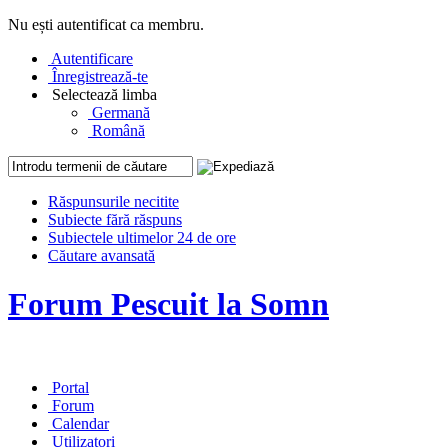
Nu ești autentificat ca membru.
Autentificare
Înregistrează-te
Selectează limba
Germană
Română
Răspunsurile necitite
Subiecte fără răspuns
Subiectele ultimelor 24 de ore
Căutare avansată
Forum Pescuit la Somn
Portal
Forum
Calendar
Utilizatori