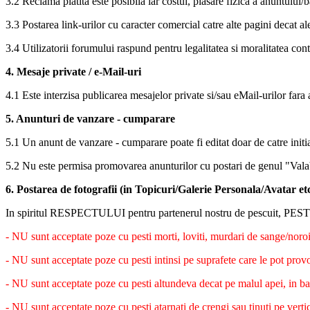
3.2 Reclama platita este posibila iar costul, plasare fizica a anuntului/
3.3 Postarea link-urilor cu caracter comercial catre alte pagini decat al
3.4 Utilizatorii forumului raspund pentru legalitatea si moralitatea cont
4. Mesaje private / e-Mail-uri
4.1 Este interzisa publicarea mesajelor private si/sau eMail-urilor fara
5. Anunturi de vanzare - cumparare
5.1 Un anunt de vanzare - cumparare poate fi editat doar de catre initi
5.2 Nu este permisa promovarea anunturilor cu postari de genul "Vala
6. Postarea de fotografii (in Topicuri/Galerie Personala/Avatar etc
In spiritul RESPECTULUI pentru partenerul nostru de pescuit, PESTEL
- NU sunt acceptate poze cu pesti morti, loviti, murdari de sange/noroi
- NU sunt acceptate poze cu pesti intinsi pe suprafete care le pot provoca
- NU sunt acceptate poze cu pesti altundeva decat pe malul apei, in ba
- NU sunt acceptate poze cu pesti atarnati de crengi sau tinuti pe vertic