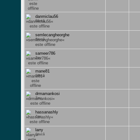
danmiclau56
Știucă
semlecangheorghe
Știucă
sameer786
Zeu
mane81
Știucă
drmamankosi
Zeu
hassanashly
Zeu
larry
Știucă