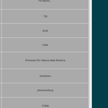
Pe Mures...
TM
Arad
India
Romania Rm Valcea-Italia Modena
Jistebnice
johannesburg
Galați