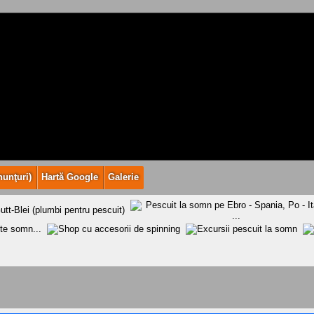
nunţuri)
Hartă Google
Galerie