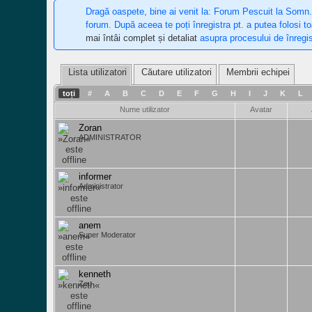
Dragă oaspete, bine ai venit la: Forum Pescuit la Somn.
forum. După aceea te poți înregistra pt. a putea folosi t
mai întâi complet și detaliat
asupra procesului de înregis
Lista utilizatori
Căutare utilizatori
Membrii echipei
toți
#
A
B
C
D
E
F
G
H
I
J
K
L
Nume utilizator
Avatar
Zoran
ADMINISTRATOR
informer
Administrator
anem
Super Moderator
kenneth
Zeu