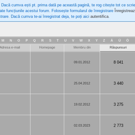
 Dacă cumva ești pt. prima dată pe această pagină, te rog citește tot ce scri
oate funcțiunile acestui forum. Folosește formularul de înregistrare
Înregistreaz
trare. Dacă cumva te-ai înregistrat deja, te poți aici
autentifica
.
M
N
O
P
Q
R
S
T
U
V
W
X
Y
Z
Ä
Ü
Ö
Adresa e-mail
Homepage
Membru din
Răspunsuri
8 041
09.01.2012
3 440
25.04.2012
3 275
19.02.2012
2 773
02.03.2023