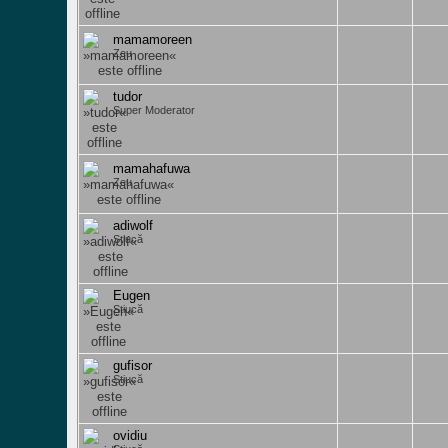
mamamoreen
Zeu
tudor
Super Moderator
mamahafuwa
Zeu
adiwolf
Știucă
Eugen
Știucă
gufisor
Știucă
ovidiu