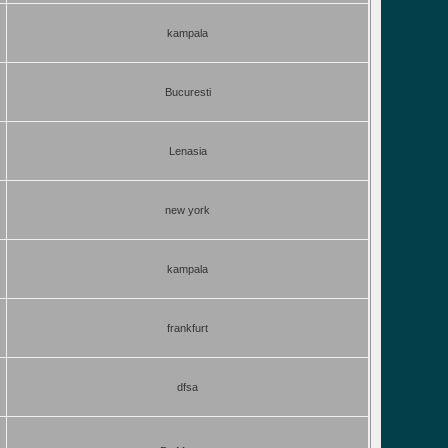
kampala
Bucuresti
Lenasia
new york
kampala
frankfurt
dfsa