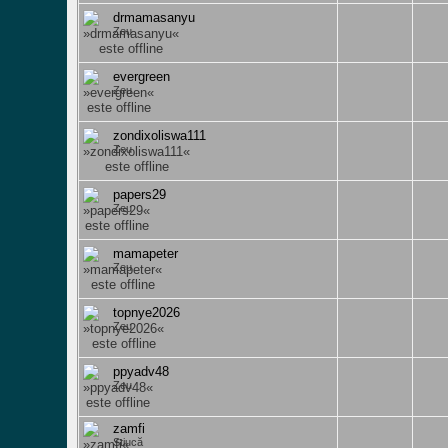
drmamasanyu
Zeu
evergreen
Zeu
zondixoliswa111
Zeu
papers29
Zeu
mamapeter
Zeu
topnye2026
Zeu
ppyadv48
Zeu
zamfi
Știucă