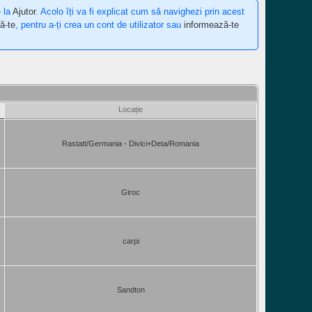
e la
Ajutor
. Acolo îți va fi explicat cum să navighezi prin acest
ă-te
, pentru a-ți crea un cont de utilizator sau
informează-te
Locație
Rastatt/Germania - Divici+Deta/Romania
Giroc
carpi
Sandton