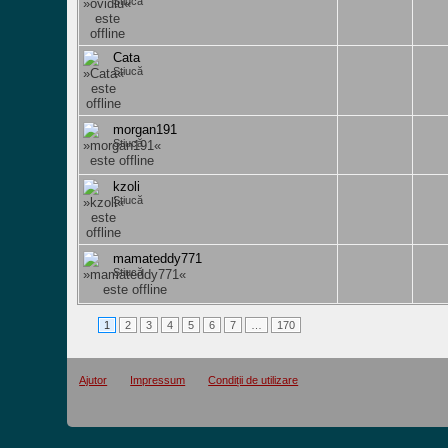
Știucă
Cata
Știucă
morgan191
Știucă
kzoli
Știucă
mamateddy771
Știucă
1
2
3
4
5
6
7
…
170
Ajutor
Impressum
Condiții de utilizare