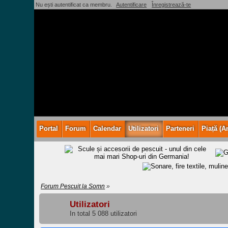
Nu ești autentificat ca membru.
Autentificare
Înregistrează-te
Portal
Forum
Calendar
Utilizatori
Parteneri
Piață (A
Forum Pescuit la Somn
»
Utilizatori
In total 5 088 utilizatori