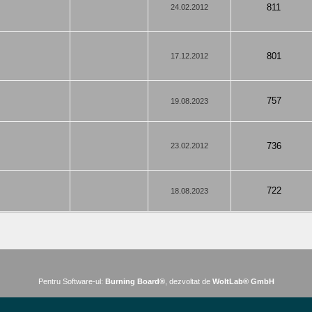
811
24.02.2012
801
17.12.2012
757
19.08.2023
736
23.02.2012
722
18.08.2023
Pentru Software-ul:
Burning Board®
, dezvoltat de
WoltLab® GmbH