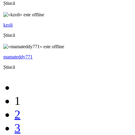
Știucă
kzoli
Știucă
mamateddy771
Știucă
1
2
3