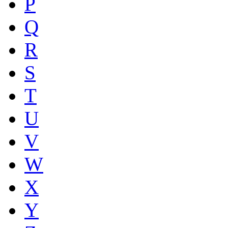
P
Q
R
S
T
U
V
W
X
Y