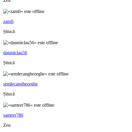
Zeu
zamfi
Știucă
danmiclau56
Știucă
semlecangheorghe
Știucă
sameer786
Zeu