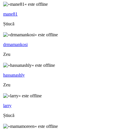
mane81
Știucă
drmamankosi
Zeu
hassanashly
Zeu
larry
Știucă