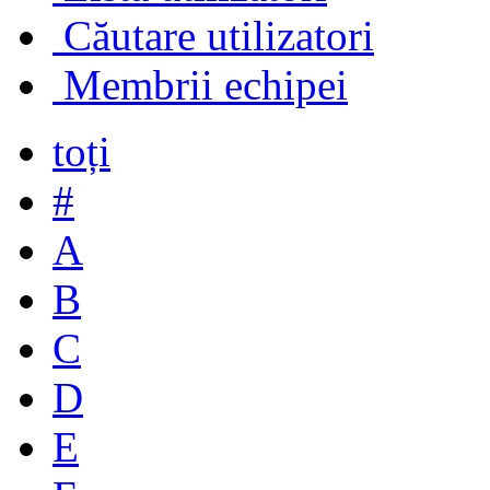
Căutare utilizatori
Membrii echipei
toți
#
A
B
C
D
E