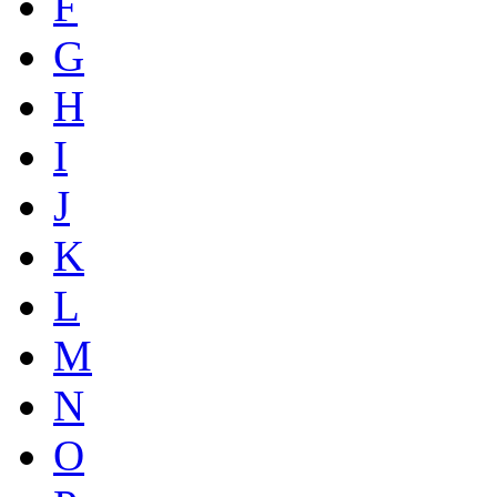
F
G
H
I
J
K
L
M
N
O