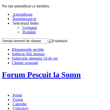
Nu ești autentificat ca membru.
Autentificare
Înregistrează-te
Selectează limba
Germană
Română
Răspunsurile necitite
Subiecte fără răspuns
Subiectele ultimelor 24 de ore
Căutare avansată
Forum Pescuit la Somn
Portal
Forum
Calendar
Utilizatori