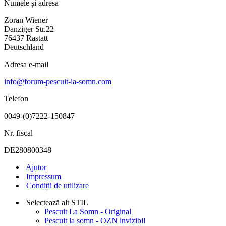
Numele și adresa
Zoran Wiener
Danziger Str.22
76437 Rastatt
Deutschland
Adresa e-mail
info@forum-pescuit-la-somn.com
Telefon
0049-(0)7222-150847
Nr. fiscal
DE280800348
Ajutor
Impressum
Condiții de utilizare
Selectează alt STIL
Pescuit La Somn - Original
Pescuit la somn - OZN invizibil