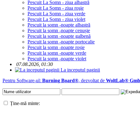
Pescuit La Somn - ziua albastră
Pescuit La Somn - ziua roşie
Pescuit La Somn - ziua verde
Pescuit La Somn - ziua violet
Pescuit la somn -noapte albastră
Pescuit la somn -noapte cenușie
Pescuit la somn -noapte galbenă
Pescuit la somn -noapte portocalie
Pescuit la somn -noapte roșie
Pescuit la somn -noapte verde
Pescuit la somn -noapte violet
07.08.2026, 01:30
La inceputul paginii
Pentru Software-ul:
Burning Board®
, dezvoltat de
WoltLab® Gm
Ține-mă minte: