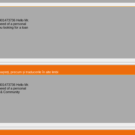
401473736 Hello Mr.
need of a personal
ou looking for a loan
așteți, precum și traducerile în alte limbi
401473736 Hello Mr.
need of a personal
ity & Community