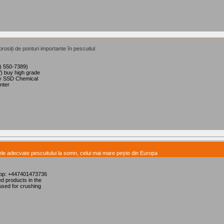
rosiți de ponturi importante în pescuitul
9) 550-7389)
) buy high grade
uy SSD Chemical
nter
lele adecvate pescuitului la somn, celui mai mare pește din Europa
App: +447401473736
d products in the
used for crushing