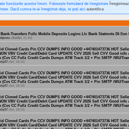
oate funcțiunile acestui forum. Folosește formularul de înregistrare
Înregistreaz
trare. Dacă cumva te-ai înregistrat deja, te poți aici
autentifica
.
 Bank-Transfers Fullz Mobile Deposits Logins Llc Bank Statmnts Dl-Ssn
objones
(
Astăzi
, 01:45)
alid Cloned Cards Pin CCV DUMPS INFO GOOD +447401473736 HOT Sell
 NON VBV Credit Card/Debit Card UPDATE CVV 2026 Sell CVV Good info
e (Cvv CC Fullz Credit Cards Dumps ATM Track 1/2 + Pin SMTP /WU/Tran
nny07
(Ieri, 18:14)
alid Cloned Cards Pin CCV DUMPS INFO GOOD +447401473736 HOT Sell
 NON VBV Credit Card/Debit Card UPDATE CVV 2026 Sell CVV Good info
e (Cvv CC Fullz Credit Cards Dumps ATM Track 1/2 + Pin SMTP /WU/Tran
nny07
(Ieri, 18:14)
alid Cloned Cards Pin CCV DUMPS INFO GOOD +447401473736 HOT Sell
 NON VBV Credit Card/Debit Card UPDATE CVV 2026 Sell CVV Good info
e (Cvv CC Fullz Credit Cards Dumps ATM Track 1/2 + Pin SMTP /WU/Tran
nny07
(Ieri, 18:14)
alid Cloned Cards Pin CCV DUMPS INFO GOOD +447401473736 HOT Sell
 NON VBV Credit Card/Debit Card UPDATE CVV 2026 Sell CVV Good info