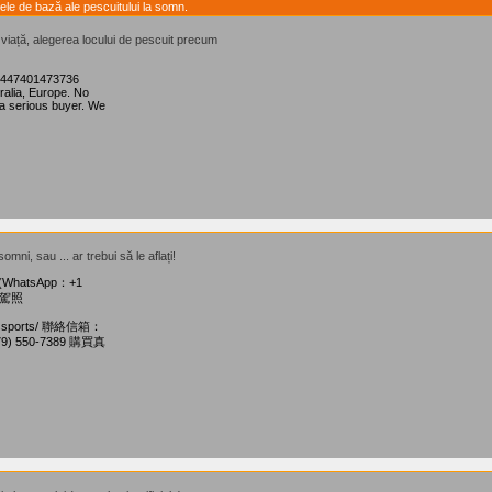
ele de bază ale pescuitului la somn.
e viață, alegerea locului de pescuit precum
 +447401473736
ralia, Europe. No
a serious buyer. We
omni, sau ... ar trebui să le aflați!
(WhatsApp：+1
假駕照
-passports/ 聯絡信箱：
79) 550-7389 購買真