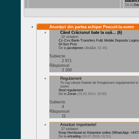
Balanc
De la
Da
Anunțuri din partea echipei Pescuit-la-somn
Când Crăciunul bate la ușă…
(6)
32 vizitatori
Cc-Cvv Bank-Transfers Fullz Mobile Deposits Logins
Dl-Ssn Pros
De la
jacobjones
(
Astăzi
, 01:45)
Subiecte
2 971
Răspunsuri
3 268
Regulament
Te rog citește înainte de înregistrare regulamentul si l
somn.
Noul regulament
De la
Zoran
(25.02.2014, 19:30)
Subiecte
4
Răspunsuri
11
Anunțuri importante!
27 vizitatori
Koop Nembutal en Ketamine online (WhatsApp: +44
De la
ertrading
(26.07.2026, 01:51)