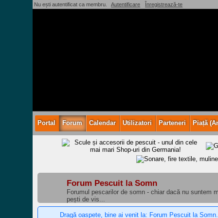
Nu ești autentificat ca membru.
Autentificare
Înregistrează-te
Portal
Forum
Calendar
Utilizatori
Parteneri
Piață (A
Forum Pescuit la Somn
Forumul pescarilor de somn - chiar dacă nu suntem mu
pești de vis...
Dragă oaspete, bine ai venit la: Forum Pescuit la Somn.