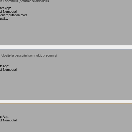
tul somnului (naturale și artificiale)
hatsApp:
of Nembutal
ent reputation over
ality/
e folosite la pescuitul somnului, precum și
atsApp:
of Nembutal
atsApp:
of Nembutal