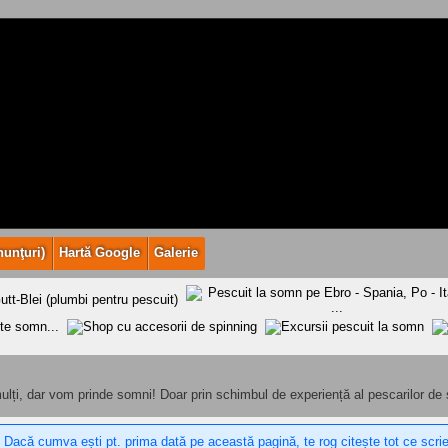
nunţuri)
Hartă Google
Galerie
lți, dar vom prinde somni! Doar prin schimbul de experiență al pescarilor de
 Dacă cumva ești pt. prima dată pe această pagină, te rog citește tot ce scri