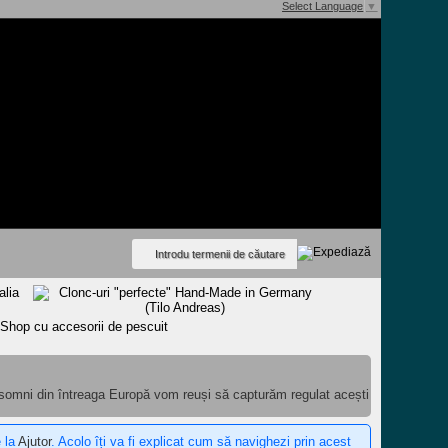
Select Language
▼
 somni din întreaga Europă vom reuși să capturăm regulat acești
e la
Ajutor
. Acolo îți va fi explicat cum să navighezi prin acest