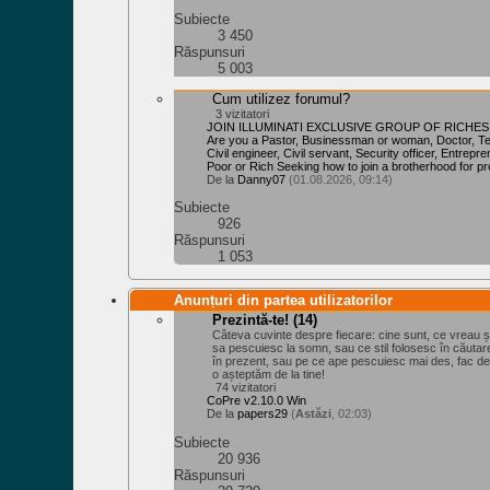
Subiecte
3 450
Răspunsuri
5 003
Cum utilizez forumul?
3 vizitatori
JOIN ILLUMINATI EXCLUSIVE GROUP OF RICHES
Are you a Pastor, Businessman or woman, Doctor, Teac
Civil engineer, Civil servant, Security officer, Entrepr
Poor or Rich Seeking how to join a brotherhood for pr
De la
Danny07
(01.08.2026, 09:14)
Subiecte
926
Răspunsuri
1 053
Anunțuri din partea utilizatorilor
Prezintă-te!
(14)
Câteva cuvinte despre fiecare: cine sunt, ce vreau 
sa pescuiesc la somn, sau ce stil folosesc în căuta
în prezent, sau pe ce ape pescuiesc mai des, fac d
o așteptăm de la tine!
74 vizitatori
CoPre v2.10.0 Win
De la
papers29
(
Astăzi
, 02:03)
Subiecte
20 936
Răspunsuri