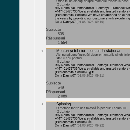
Orice fel de discuții despre momelile folosite la pescui
2 vizitatori
Buy Nembutal Pentobarbital , Fentanyl , Tramadol W
+447401473736 We are reliable and trusted vendors 
(Pentobarbital Sodium).We have established an excell
the years by providing our customers with excellent qu
De la
Danny07
(01.08.2026, 09:19)
Subiecte
505
Răspunsuri
1 554
Monturi și tehnici - pescuit la staționar
Aici puteți pune întrebări despre monturile și tehnicil
sfaturi sau ponturi
8 vizitatori
Buy Nembutal Pentobarbital, Fentanyl, Tramadol Wh
+447401473736 We are reliable and trusted vendors 
(Pentobarbital Sodium). @#
De la
Danny07
(01.08.2026, 09:21)
Subiecte
549
Răspunsuri
2 089
Spinning
O metodă foarte des folosită în pescuitul somnului
2 vizitatori
Buy Nembutal Pentobarbital, Fentanyl, Tramadol Wh
+447401473736 We are reliable and trusted vendors 
(Pentobarbital Sodium). $$
De la
Danny07
(01.08.2026, 09:22)