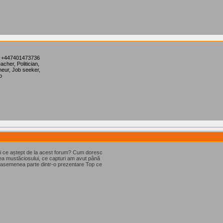
 +447401473736
her, Politician,
eneur, Job seeker,
o
și ce aștept de la acest forum? Cum doresc
rea mustăciosului, ce capturi am avut până
easemenea parte dintr-o prezentare Top ce