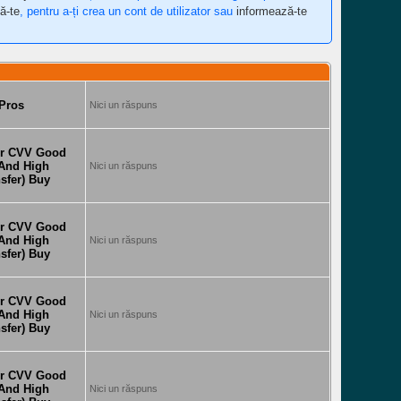
ă-te
, pentru a-ți crea un cont de utilizator sau
informează-te
 Pros
Nici un răspuns
er CVV Good
 And High
Nici un răspuns
sfer) Buy
er CVV Good
 And High
Nici un răspuns
sfer) Buy
er CVV Good
 And High
Nici un răspuns
sfer) Buy
er CVV Good
 And High
Nici un răspuns