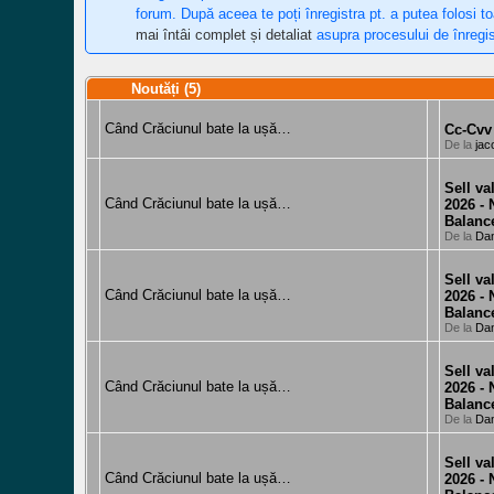
forum. După aceea te poți înregistra pt. a putea folosi t
mai întâi complet și detaliat
asupra procesului de înregis
Noutăți (5)
Când Crăciunul bate la ușă…
Cc-Cvv
De la
jac
Sell v
Când Crăciunul bate la ușă…
2026 -
Balanc
De la
Da
Sell v
Când Crăciunul bate la ușă…
2026 -
Balanc
De la
Da
Sell v
Când Crăciunul bate la ușă…
2026 -
Balanc
De la
Da
Sell v
Când Crăciunul bate la ușă…
2026 -