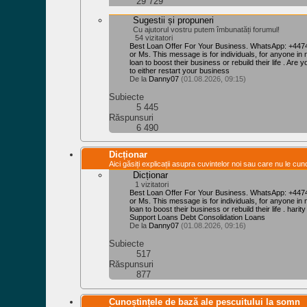
29 729
Sugestii și propuneri
Cu ajutorul vostru putem îmbunatăți forumul!
54 vizitatori
Best Loan Offer For Your Business. WhatsApp: +447
or Ms. This message is for individuals, for anyone in 
loan to boost their business or rebuild their life . Are y
to either restart your business
De la
Danny07
(01.08.2026, 09:15)
Subiecte
5 445
Răspunsuri
6 490
Dicționar
Aici găsiți explicații asupra cuvintelor noi sau care nu le cuno
Dicționar
1 vizitatori
Best Loan Offer For Your Business. WhatsApp: +447
or Ms. This message is for individuals, for anyone in 
loan to boost their business or rebuild their life . har
Support Loans Debt Consolidation Loans
De la
Danny07
(01.08.2026, 09:16)
Subiecte
517
Răspunsuri
877
Cunoștințele de bază ale pescuitului la somn