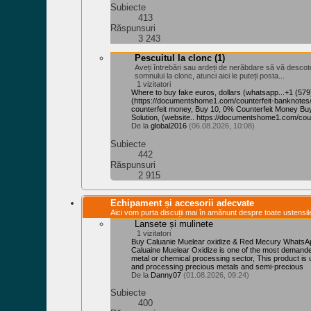
Subiecte
413
Răspunsuri
3 243
Pescuitul la clonc
(1)
Aveți întrebări sau ardeți de nerăbdare să vă descoto
somnului la clonc, atunci aici le puteți posta...
1 vizitatori
Where to buy fake euros, dollars (whatsapp...+1 (57
‪(https://documentshome1.com/counterfeit-banknotes/
counterfeit money, Buy 10, 0% Counterfeit Money B
Solution, (website.. https://documentshome1.com/cou
De la
global2016
(06.08.2026, 10:08)
Subiecte
442
Răspunsuri
2 915
Echipament și accesorii adecvate
Aici vom purta discuții mai în amănunt despre toate ustensi
Lansete și mulinete
1 vizitatori
Buy Caluanie Muelear oxidize & Red Mecury Whats
Caluaine Muelear Oxidize is one of the most demande
metal or chemical processing sector, This product is 
and processing precious metals and semi-precious
De la
Danny07
(01.08.2026, 09:24)
Subiecte
400