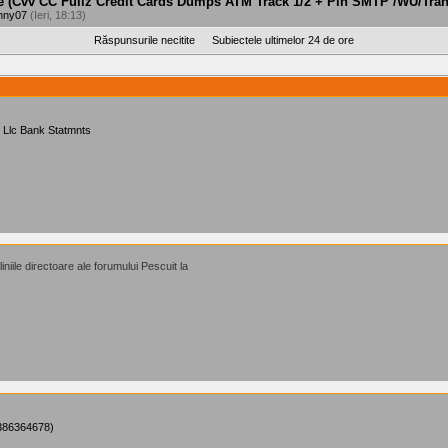
e (Cvv CC Fullz Credit Cards Dumps ATM Track 1/2 + Pin SMTP /WU/Tran
nny07
(Ieri, 18:13)
Răspunsurile necitite
Subiectele ultimelor 24 de ore
 Llc Bank Statmnts
iniile directoare ale forumului Pescuit la
7386364678)