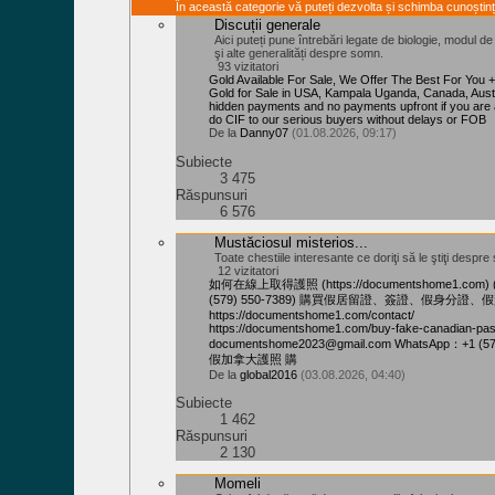
În această categorie vă puteți dezvolta și schimba cunoștinț
Discuții generale
Aici puteți pune întrebări legate de biologie, modul d
şi alte generalități despre somn.
93 vizitatori
Gold Available For Sale, We Offer The Best For You
Gold for Sale in USA, Kampala Uganda, Canada, Aust
hidden payments and no payments upfront if you are 
do CIF to our serious buyers without delays or FOB
De la
Danny07
(01.08.2026, 09:17)
Subiecte
3 475
Răspunsuri
6 576
Mustăciosul misterios...
Toate chestiile interesante ce doriţi să le ştiţi despre s
12 vizitatori
如何在線上取得護照 (https://documentshome1.com) 
(579) 550-7389) 購買假居留證、簽證、假身分證、
https://documentshome1.com/contact/
https://documentshome1.com/buy-fake-canadian
documentshome2023@gmail.com WhatsApp：+1 (5
假加拿大護照 購
De la
global2016
(03.08.2026, 04:40)
Subiecte
1 462
Răspunsuri
2 130
Momeli