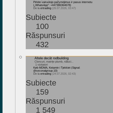
Pirkite vairuotojo pažymėjimus ir pasus internetu
(„WhatsApp“: +447386364678)
De la
ertrading
(26.07.2026, 03:47)
Subiecte
100
Răspunsuri
432
Altele decât rodbuilding
Cloncuri, matrițe plumb, năluci...
1 vizitatori
Køb MDMA, Ketamin i Tjekkiet (Signal:
@seconalgroup.10)
De la
ertrading
(24.07.2026, 02:43)
Subiecte
159
Răspunsuri
1 549