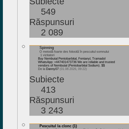
Subiecte
549
Răspunsuri
2 089
Spinning
O metodă foarte des folosită în pescuitul somnului
1 vizitatori
Buy Nembutal Pentobarbital, Fentanyl, Tramadol
WhatsApp: +447401473736 We are reliable and trusted
vendors of Nembutal (Pentobarbital Sodium). $$
De la
Danny07
(01.08.2026, 09:22)
Subiecte
413
Răspunsuri
3 243
Pescuitul la clonc
(1)