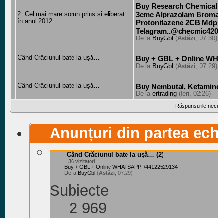
Buy Research Chemical
2. Cel mai mare somn prins și eliberat
3cmc Alprazolam Brom
în anul 2012
Protonitazene 2CB Mdph
Telagram..@checmic420
De la
BuyGbl
(
Astăzi
, 07:30)
Când Crăciunul bate la ușă…
Buy + GBL + Online W
De la
BuyGbl
(
Astăzi
, 07:29)
Când Crăciunul bate la ușă…
Buy Nembutal, Ketamin
De la
ertrading
(Ieri, 02:26)
Răspunsurile necit
Anunțuri din partea ec
Când Crăciunul bate la ușă…
(2)
36 vizitatori
Buy + GBL + Online WHATSAPP +44122529134
De la
BuyGbl
(
Astăzi
, 07:29)
Subiecte
2 969