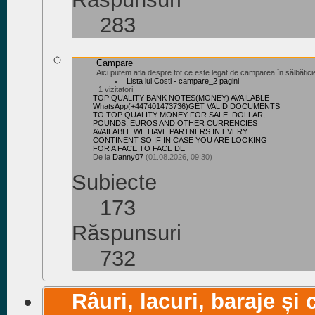
283
Campare
Aici putem afla despre tot ce este legat de camparea în sălbăticie
Lista lui Costi - campare_2 pagini
1 vizitatori
TOP QUALITY BANK NOTES(MONEY) AVAILABLE
WhatsApp(+447401473736)GET VALID DOCUMENTS
TO TOP QUALITY MONEY FOR SALE. DOLLAR,
POUNDS, EUROS AND OTHER CURRENCIES
AVAILABLE WE HAVE PARTNERS IN EVERY
CONTINENT SO IF IN CASE YOU ARE LOOKING
FOR A FACE TO FACE DE
De la
Danny07
(01.08.2026, 09:30)
Subiecte
173
Răspunsuri
732
Râuri, lacuri, baraje și 