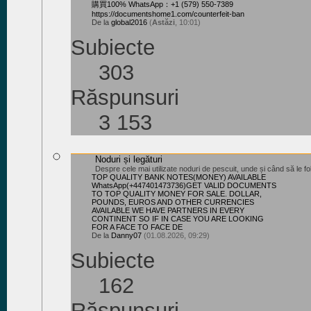
購買100% WhatsApp：+1 (579) 550-7389
https://documentshome1.com/counterfeit-ban
De la
global2016
(
Astăzi
, 10:01)
Subiecte
303
Răspunsuri
3 153
Noduri și legături
Despre cele mai utilizate noduri de pescuit, unde și când să le f
TOP QUALITY BANK NOTES(MONEY) AVAILABLE
WhatsApp(+447401473736)GET VALID DOCUMENTS
TO TOP QUALITY MONEY FOR SALE. DOLLAR,
POUNDS, EUROS AND OTHER CURRENCIES
AVAILABLE WE HAVE PARTNERS IN EVERY
CONTINENT SO IF IN CASE YOU ARE LOOKING
FOR A FACE TO FACE DE
De la
Danny07
(01.08.2026, 09:29)
Subiecte
162
Răspunsuri