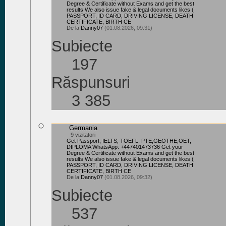
Degree & Certificate without Exams and get the best
results We also issue fake & legal documents likes (
PASSPORT, ID CARD, DRIVING LICENSE, DEATH
CERTIFICATE, BIRTH CE
De la
Danny07
(01.08.2026, 09:31)
Subiecte
197
Răspunsuri
3 385
Germania
9 vizitatori
Get Passport, IELTS, TOEFL, PTE,GEOTHE,OET,
DIPLOMA WhatsApp: +447401473736 Get your
Degree & Certificate without Exams and get the best
results We also issue fake & legal documents likes (
PASSPORT, ID CARD, DRIVING LICENSE, DEATH
CERTIFICATE, BIRTH CE
De la
Danny07
(01.08.2026, 09:32)
Subiecte
537