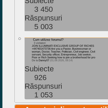
Subiecte
3 450
Răspunsuri
5 003
Cum utilizez forumul?
3 vizitatori
JOIN ILLUMINATI EXCLUSIVE GROUP OF RICHES
+447401473736 Are you a Pastor, Businessman or
woman, Doctor, Teacher, Politician, Civil engineer, Civil
servant, Security officer, Entrepreneur, Job seeker,
Poor or Rich Seeking how to join a brotherhood for pro
De la
Danny07
(01.08.2026, 09:14)
Subiecte
926
Răspunsuri
1 053