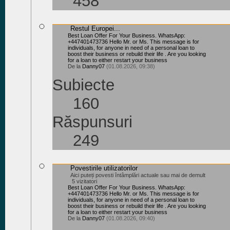
458
Restul Europei...
Best Loan Offer For Your Business. WhatsApp:
+447401473736 Hello Mr. or Ms. This message is for
individuals, for anyone in need of a personal loan to
boost their business or rebuild their life . Are you looking
for a loan to either restart your business
De la
Danny07
(01.08.2026, 09:38)
Subiecte
160
Răspunsuri
249
Povestirile utilizatorilor
Aici puteți povesti întâmplări actuale sau mai de demult
5 vizitatori
Best Loan Offer For Your Business. WhatsApp:
+447401473736 Hello Mr. or Ms. This message is for
individuals, for anyone in need of a personal loan to
boost their business or rebuild their life . Are you looking
for a loan to either restart your business
De la
Danny07
(01.08.2026, 09:40)