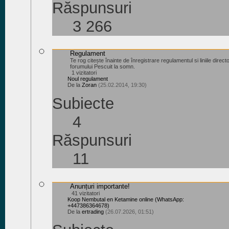
Răspunsuri
3 266
Regulament
Te rog citește înainte de înregistrare regulamentul si liniile direct
forumului Pescuit la somn.
1 vizitatori
Noul regulament
De la
Zoran
(25.02.2014, 19:30)
Subiecte
4
Răspunsuri
11
Anunțuri importante!
41 vizitatori
Koop Nembutal en Ketamine online (WhatsApp:
+447386364678)
De la
ertrading
(26.07.2026, 01:51)