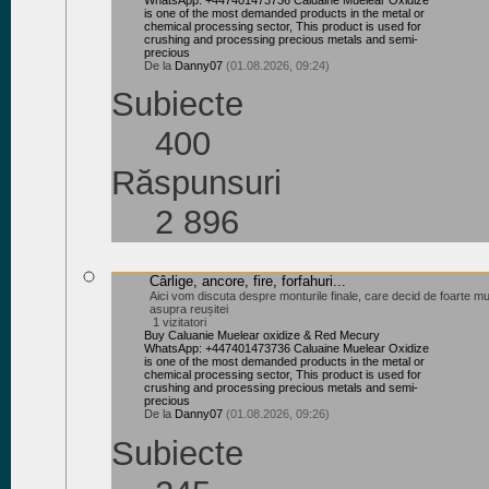
is one of the most demanded products in the metal or
chemical processing sector, This product is used for
crushing and processing precious metals and semi-
precious
De la
Danny07
(01.08.2026, 09:24)
Subiecte
400
Răspunsuri
2 896
Cârlige, ancore, fire, forfahuri...
Aici vom discuta despre monturile finale, care decid de foarte mul
asupra reușitei
1 vizitatori
Buy Caluanie Muelear oxidize & Red Mecury
WhatsApp: +447401473736 Caluaine Muelear Oxidize
is one of the most demanded products in the metal or
chemical processing sector, This product is used for
crushing and processing precious metals and semi-
precious
De la
Danny07
(01.08.2026, 09:26)
Subiecte