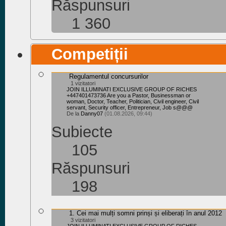
Răspunsuri
1 360
Competiții
Regulamentul concursurilor
1 vizitatori
JOIN ILLUMINATI EXCLUSIVE GROUP OF RICHES
+447401473736 Are you a Pastor, Businessman or
woman, Doctor, Teacher, Politician, Civil engineer, Civil
servant, Security officer, Entrepreneur, Job s@@@
De la
Danny07
(01.08.2026, 09:44)
Subiecte
105
Răspunsuri
198
1. Cei mai mulți somni prinși și eliberați în anul 2012
3 vizitatori