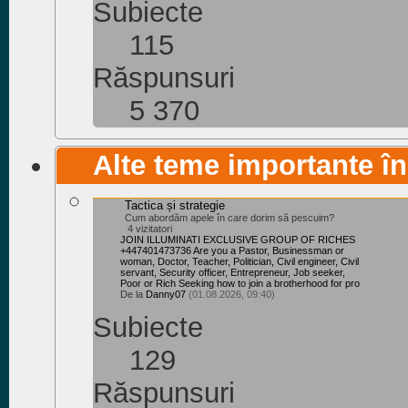
Subiecte
115
Răspunsuri
5 370
Alte teme importante î
Tactica și strategie
Cum abordăm apele în care dorim să pescuim?
4 vizitatori
JOIN ILLUMINATI EXCLUSIVE GROUP OF RICHES
+447401473736 Are you a Pastor, Businessman or
woman, Doctor, Teacher, Politician, Civil engineer, Civil
servant, Security officer, Entrepreneur, Job seeker,
Poor or Rich Seeking how to join a brotherhood for pro
De la
Danny07
(01.08.2026, 09:40)
Subiecte
129
Răspunsuri