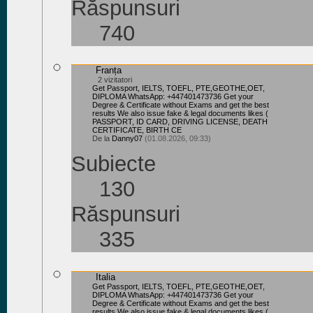
Răspunsuri
740
Franța
2 vizitatori
Get Passport, IELTS, TOEFL, PTE,GEOTHE,OET,
DIPLOMA WhatsApp: +447401473736 Get your
Degree & Certificate without Exams and get the best
results We also issue fake & legal documents likes (
PASSPORT, ID CARD, DRIVING LICENSE, DEATH
CERTIFICATE, BIRTH CE
De la
Danny07
(01.08.2026, 09:33)
Subiecte
130
Răspunsuri
335
Italia
Get Passport, IELTS, TOEFL, PTE,GEOTHE,OET,
DIPLOMA WhatsApp: +447401473736 Get your
Degree & Certificate without Exams and get the best
results We also issue fake & legal documents likes (