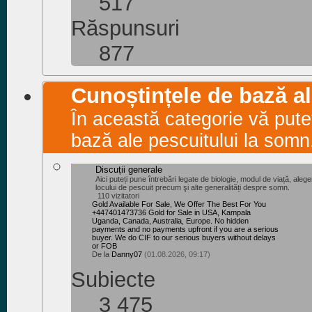
517
Răspunsuri
877
Cunoștințele de bază a
În această categorie vă pute
bază ale pescuitului la somn
Discuții generale
Aici puteți pune întrebări legate de biologie, modul de viață, aleg
locului de pescuit precum şi alte generalități despre somn.
110 vizitatori
Gold Available For Sale, We Offer The Best For You
+447401473736 Gold for Sale in USA, Kampala
Uganda, Canada, Australia, Europe. No hidden
payments and no payments upfront if you are a serious
buyer. We do CIF to our serious buyers without delays
or FOB
De la
Danny07
(01.08.2026, 09:17)
Subiecte
3 475