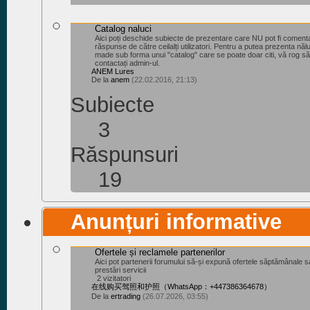
Catalog naluci
Aici poți deschide subiecte de prezentare care NU pot fi coment
răspunse de către ceilalți utilizatori. Pentru a putea prezenta nălu
made sub forma unui "catalog" care se poate doar citi, vă rog să
contactați admin-ul.
ANEM Lures
De la
anem
(22.02.2016, 21:13)
Subiecte
3
Răspunsuri
19
Anunțuri informative
Ofertele și reclamele partenerilor
Aici pot partenerii forumului să-și expună ofertele săptămânale 
prestări servicii
2 vizitatori
在线购买驾照和护照（WhatsApp：+447386364678）
De la
ertrading
(26.07.2026, 03:55)