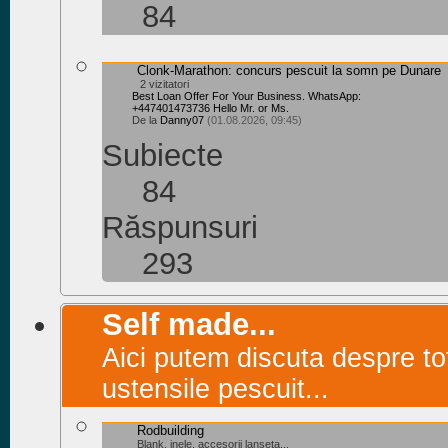
84
Clonk-Marathon: concurs pescuit la somn pe Dunare
2 vizitatori
Best Loan Offer For Your Business. WhatsApp:
+447401473736 Hello Mr. or Ms.
De la
Danny07
(01.08.2026, 09:45)
Subiecte
84
Răspunsuri
293
Self made...
Aici putem discuta despre to
ustensile pescuit...
Rodbuilding
Blank, inele, accesorii lanseta...