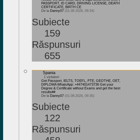
PASSPORT, ID CARD, DRIVING LICENSE, DEATH
CERTIFICATE, BIRTH CE
De la
Danny07
(01.08.2026, 09:34)
Subiecte
159
Răspunsuri
655
Spania
1 vizitatori
Get Passport, IELTS, TOEFL, PTE, GEOTHE, OET,
DIPLOMA WhatsApp: +447401473736 Get your
Degree & Certificate without Exams and get the best
results##
De la
Danny07
(01.08.2026, 09:35)
Subiecte
122
Răspunsuri