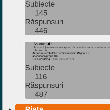
Subiecte
145
Răspunsuri
446
Anunturi utile
Aici pot toți utilizatorii sa expună chestii interesante sau link-uri u
alte site-uri
Acquista Nembutal e Ketamina online (Signal ID:
secondonalgroup.10)
De la
ertrading
(26.07.2026, 03:52)
Subiecte
116
Răspunsuri
487
Piața