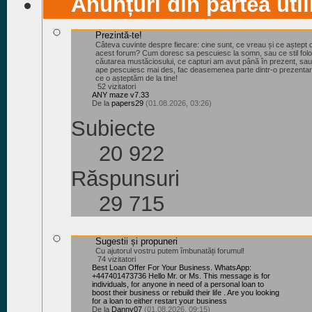
Anunțuri din partea util
Prezintă-te!
Câteva cuvinte despre fiecare: cine sunt, ce vreau și ce aștept d
acest forum? Cum doresc sa pescuiesc la somn, sau ce stil fol
căutarea mustăciosului, ce capturi am avut până în prezent, sa
ape pescuiesc mai des, fac deasemenea parte dintr-o prezenta
ce o așteptăm de la tine!
52 vizitatori
ANY maze v7.33
De la
papers29
(01.08.2026, 03:26)
Subiecte
20 922
Răspunsuri
29 715
Sugestii și propuneri
Cu ajutorul vostru putem îmbunatăți forumul!
74 vizitatori
Best Loan Offer For Your Business. WhatsApp:
+447401473736 Hello Mr. or Ms. This message is for
individuals, for anyone in need of a personal loan to
boost their business or rebuild their life . Are you looking
for a loan to either restart your business
De la
Danny07
(01.08.2026, 09:15)