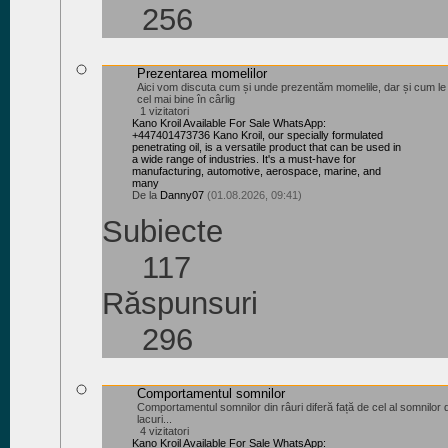
256
Prezentarea momelilor
Aici vom discuta cum și unde prezentăm momelile, dar și cum l
cel mai bine în cârlig
1 vizitatori
Kano Kroil Available For Sale WhatsApp:
+447401473736 Kano Kroil, our specially formulated
penetrating oil, is a versatile product that can be used in
a wide range of industries. It's a must-have for
manufacturing, automotive, aerospace, marine, and
many
De la
Danny07
(01.08.2026, 09:41)
Subiecte
117
Răspunsuri
296
Comportamentul somnilor
Comportamentul somnilor din râuri diferă față de cel al somnilor 
lacuri...
4 vizitatori
Kano Kroil Available For Sale WhatsApp: