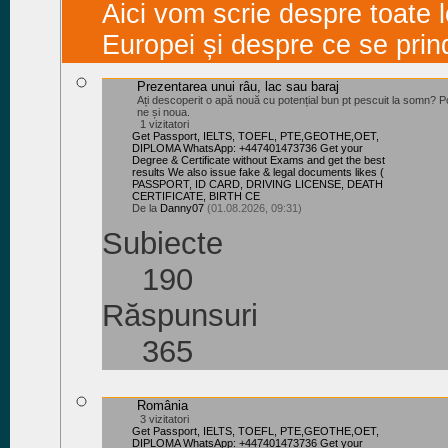
Aici vom scrie despre toate l
Europei și despre ce se prin
Prezentarea unui râu, lac sau baraj
Ați descoperit o apă nouă cu potențial bun pt pescuit la somn? Po
ne și noua.
1 vizitatori
Get Passport, IELTS, TOEFL, PTE,GEOTHE,OET,
DIPLOMA WhatsApp: +447401473736 Get your
Degree & Certificate without Exams and get the best
results We also issue fake & legal documents likes (
PASSPORT, ID CARD, DRIVING LICENSE, DEATH
CERTIFICATE, BIRTH CE
De la
Danny07
(01.08.2026, 09:31)
Subiecte
190
Răspunsuri
365
România
3 vizitatori
Get Passport, IELTS, TOEFL, PTE,GEOTHE,OET,
DIPLOMA WhatsApp: +447401473736 Get your