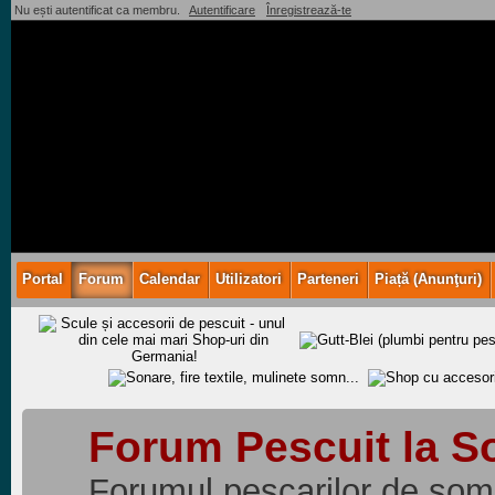
Nu ești autentificat ca membru.
Autentificare
Înregistrează-te
Portal
Forum
Calendar
Utilizatori
Parteneri
Piață (Anunţuri)
Forum Pescuit la 
Forumul pescarilor de somn