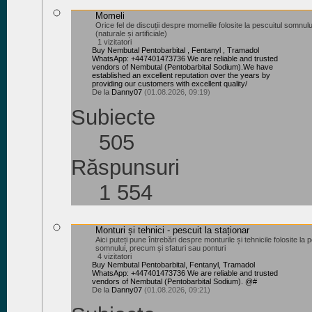
Momeli
Orice fel de discuții despre momelile folosite la pescuitul somnulu
(naturale și artificiale)
1 vizitatori
Buy Nembutal Pentobarbital , Fentanyl , Tramadol
WhatsApp: +447401473736 We are reliable and trusted
vendors of Nembutal (Pentobarbital Sodium).We have
established an excellent reputation over the years by
providing our customers with excellent quality/
De la
Danny07
(01.08.2026, 09:19)
Subiecte
505
Răspunsuri
1 554
Monturi și tehnici - pescuit la staționar
Aici puteți pune întrebări despre monturile și tehnicile folosite la 
somnului, precum și sfaturi sau ponturi
4 vizitatori
Buy Nembutal Pentobarbital, Fentanyl, Tramadol
WhatsApp: +447401473736 We are reliable and trusted
vendors of Nembutal (Pentobarbital Sodium). @#
De la
Danny07
(01.08.2026, 09:21)