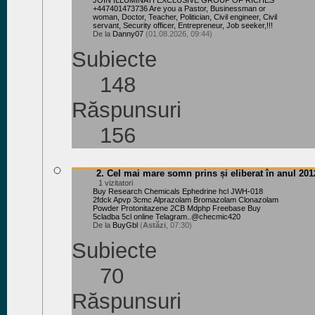
JOIN ILLUMINATI EXCLUSIVE GROUP OF RICHES
+447401473736 Are you a Pastor, Businessman or
woman, Doctor, Teacher, Politician, Civil engineer, Civil
servant, Security officer, Entrepreneur, Job seeker,!!!
De la
Danny07
(01.08.2026, 09:44)
Subiecte
148
Răspunsuri
156
2. Cel mai mare somn prins și eliberat în anul 201
1 vizitatori
Buy Research Chemicals Ephedrine hcl JWH-018
2fdck Apvp 3cmc Alprazolam Bromazolam Clonazolam
Powder Protonitazene 2CB Mdphp Freebase Buy
5cladba 5cl online Telagram..@checmic420
De la
BuyGbl
(
Astăzi
, 07:30)
Subiecte
70
Răspunsuri