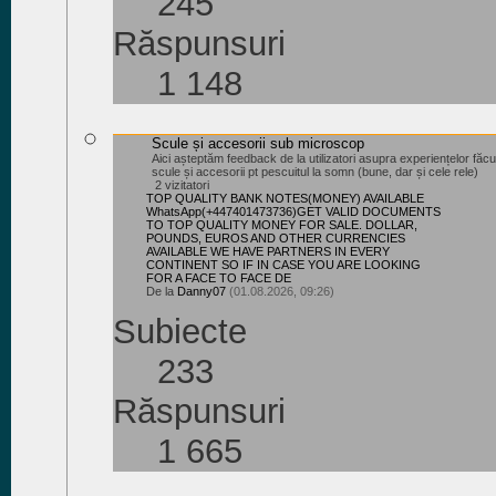
245
Răspunsuri
1 148
Scule și accesorii sub microscop
Aici așteptăm feedback de la utilizatori asupra experiențelor făc
scule și accesorii pt pescuitul la somn (bune, dar și cele rele)
2 vizitatori
TOP QUALITY BANK NOTES(MONEY) AVAILABLE
WhatsApp(+447401473736)GET VALID DOCUMENTS
TO TOP QUALITY MONEY FOR SALE. DOLLAR,
POUNDS, EUROS AND OTHER CURRENCIES
AVAILABLE WE HAVE PARTNERS IN EVERY
CONTINENT SO IF IN CASE YOU ARE LOOKING
FOR A FACE TO FACE DE
De la
Danny07
(01.08.2026, 09:26)
Subiecte
233
Răspunsuri
1 665