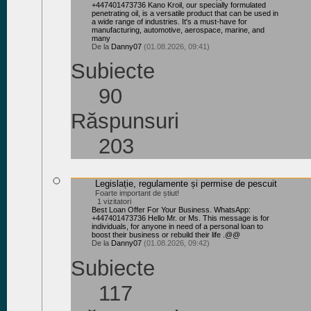
+447401473736 Kano Kroil, our specially formulated
penetrating oil, is a versatile product that can be used in
a wide range of industries. It's a must-have for
manufacturing, automotive, aerospace, marine, and
many
De la
Danny07
(01.08.2026, 09:41)
Subiecte
90
Răspunsuri
203
Legislație, regulamente și permise de pescuit
Foarte important de știut!
1 vizitatori
Best Loan Offer For Your Business. WhatsApp:
+447401473736 Hello Mr. or Ms. This message is for
individuals, for anyone in need of a personal loan to
boost their business or rebuild their life .@@
De la
Danny07
(01.08.2026, 09:42)
Subiecte
117