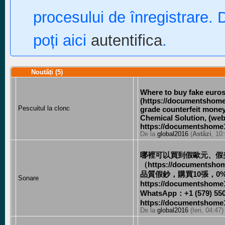
procesului de înregistrare. 
poți aici
autentifica
.
Noutăți (5)
Where to buy fake euros,
‪(https://documentshome
Pescuitul la clonc
grade counterfeit mone
Chemical Solution, (webs
https://documentshome
De la
global2016
(
Astăzi
, 10
哪裡可以買到假歐元、假美元？ （
（https://documentsho
品質假鈔，購買10張，0
Sonare
https://documentshom
WhatsApp：+1 (579) 550
https://documentshome1
De la
global2016
(Ieri, 04:47)