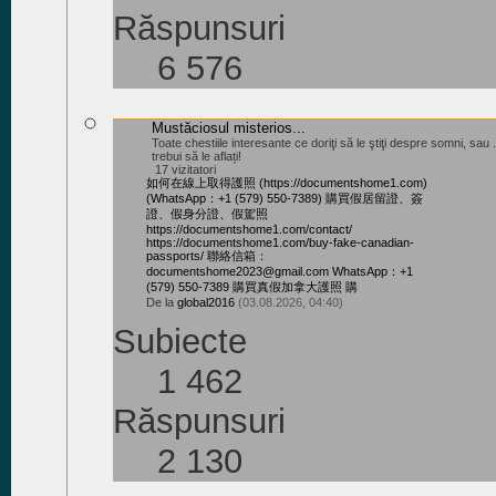
Răspunsuri
6 576
Mustăciosul misterios...
Toate chestiile interesante ce doriţi să le ştiţi despre somni, sau .
trebui să le aflați!
17 vizitatori
如何在線上取得護照 (https://documentshome1.com)
(WhatsApp：+1 (579) 550-7389) 購買假居留證、簽
證、假身分證、假駕照
https://documentshome1.com/contact/
https://documentshome1.com/buy-fake-canadian-
passports/ 聯絡信箱：
documentshome2023@gmail.com WhatsApp：+1
(579) 550-7389 購買真假加拿大護照 購
De la
global2016
(03.08.2026, 04:40)
Subiecte
1 462
Răspunsuri
2 130