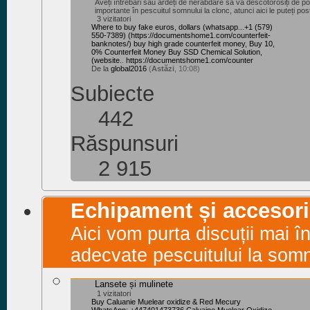
Aveți întrebări sau ardeți de nerăbdare să vă descotorosiți de po
importante în pescuitul somnului la clonc, atunci aici le puteți post
3 vizitatori
Where to buy fake euros, dollars (whatsapp...+1 (579)
550-7389) ‪(https://documentshome1.com/counterfeit-
banknotes/) buy high grade counterfeit money, Buy 10,
0% Counterfeit Money Buy SSD Chemical Solution,
(website.. https://documentshome1.com/counter
De la
global2016
(
Astăzi
, 10:08)
Subiecte
442
Răspunsuri
2 915
Echipament și accesori
Aici vom purta discuții mai 
adecvate pescuitului la som
Lansete și mulinete
1 vizitatori
Buy Caluanie Muelear oxidize & Red Mecury
WhatsApp: +447401473736 Caluaine Muelear Oxidize