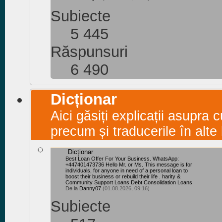
Subiecte
5 445
Răspunsuri
6 490
Dicționar
Aici găsiți explicații asupra 
precum și traducerile în alte 
Dicționar
Best Loan Offer For Your Business. WhatsApp:
+447401473736 Hello Mr. or Ms. This message is for
individuals, for anyone in need of a personal loan to
boost their business or rebuild their life . harity &
Community Support Loans Debt Consolidation Loans
De la
Danny07
(01.08.2026, 09:16)
Subiecte