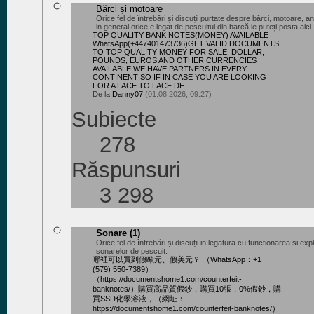
Bărci și motoare
Orice fel de întrebări și discuții purtate despre bărci, motoare, a
in general orice e legat de pescuitul din barcă le puteți posta aici.
TOP QUALITY BANK NOTES(MONEY) AVAILABLE
WhatsApp(+447401473736)GET VALID DOCUMENTS
TO TOP QUALITY MONEY FOR SALE. DOLLAR,
POUNDS, EUROS AND OTHER CURRENCIES
AVAILABLE WE HAVE PARTNERS IN EVERY
CONTINENT SO IF IN CASE YOU ARE LOOKING
FOR A FACE TO FACE DE
De la
Danny07
(01.08.2026, 09:27)
Subiecte
278
Răspunsuri
3 298
Sonare
(1)
Orice fel de întrebări și discuții in legatura cu functionarea si ex
sonarelor de pescuit.
哪裡可以買到假歐元、假美元？ （WhatsApp：+1
(579) 550-7389）
（https://documentshome1.com/counterfeit-
banknotes/）購買高品質假鈔，購買10張，0%假鈔，購
買SSD化學溶液，（網址：
https://documentshome1.com/counterfeit-banknotes/）