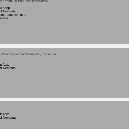
tul somnului (naturale și artificiale)
hatsApp:
of Nembutal
ent reputation over
ality/
e folosite la pescuitul somnului, precum și
atsApp:
of Nembutal
atsApp:
of Nembutal