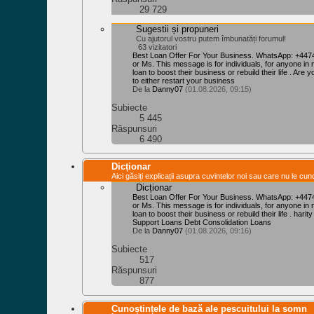
29 729
Sugestii și propuneri
Cu ajutorul vostru putem îmbunatăți forumul!
63 vizitatori
Best Loan Offer For Your Business. WhatsApp: +447
or Ms. This message is for individuals, for anyone in 
loan to boost their business or rebuild their life . Are y
to either restart your business
De la
Danny07
(01.08.2026, 09:15)
Subiecte
5 445
Răspunsuri
6 490
Dicționar
Aici găsiți explicații asupra cuvintelor noi sau care nu le cuno
Dicționar
Best Loan Offer For Your Business. WhatsApp: +447
or Ms. This message is for individuals, for anyone in 
loan to boost their business or rebuild their life . har
Support Loans Debt Consolidation Loans
De la
Danny07
(01.08.2026, 09:16)
Subiecte
517
Răspunsuri
877
Cunoștințele de bază ale pescuitului la somn