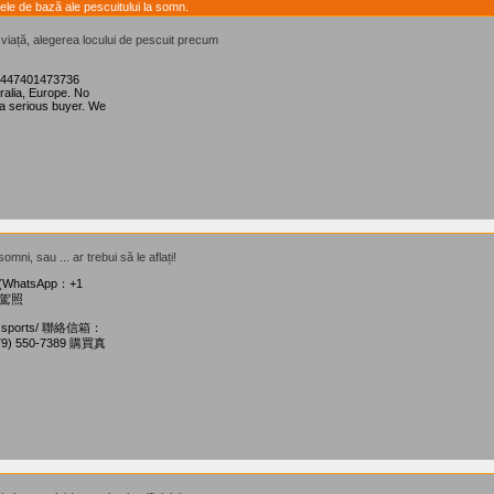
ele de bază ale pescuitului la somn.
e viață, alegerea locului de pescuit precum
 +447401473736
ralia, Europe. No
a serious buyer. We
omni, sau ... ar trebui să le aflați!
(WhatsApp：+1
假駕照
-passports/ 聯絡信箱：
79) 550-7389 購買真