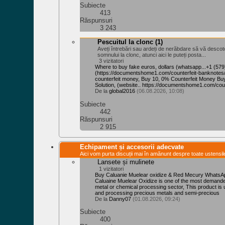
Subiecte
413
Răspunsuri
3 243
Pescuitul la clonc
(1)
Aveți întrebări sau ardeți de nerăbdare să vă descoto
somnului la clonc, atunci aici le puteți posta...
3 vizitatori
Where to buy fake euros, dollars (whatsapp...+1 (57
‪(https://documentshome1.com/counterfeit-banknotes/
counterfeit money, Buy 10, 0% Counterfeit Money B
Solution, (website.. https://documentshome1.com/cou
De la
global2016
(06.08.2026, 10:08)
Subiecte
442
Răspunsuri
2 915
Echipament și accesorii adecvate
Aici vom purta discuții mai în amănunt despre toate ustensi
Lansete și mulinete
1 vizitatori
Buy Caluanie Muelear oxidize & Red Mecury Whats
Caluaine Muelear Oxidize is one of the most demande
metal or chemical processing sector, This product is 
and processing precious metals and semi-precious
De la
Danny07
(01.08.2026, 09:24)
Subiecte
400