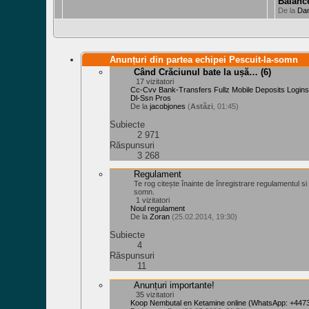
Balanc
De la
Da
Anunțuri din partea echipei Pescuit-la-somn
Când Crăciunul bate la ușă…
(6)
17 vizitatori
Cc-Cvv Bank-Transfers Fullz Mobile Deposits Logins
Dl-Ssn Pros
De la
jacobjones
(
Astăzi
, 01:45)
Subiecte
2 971
Răspunsuri
3 268
Regulament
Te rog citește înainte de înregistrare regulamentul si l
somn.
1 vizitatori
Noul regulament
De la
Zoran
(25.02.2014, 19:30)
Subiecte
4
Răspunsuri
11
Anunțuri importante!
35 vizitatori
Koop Nembutal en Ketamine online (WhatsApp: +44