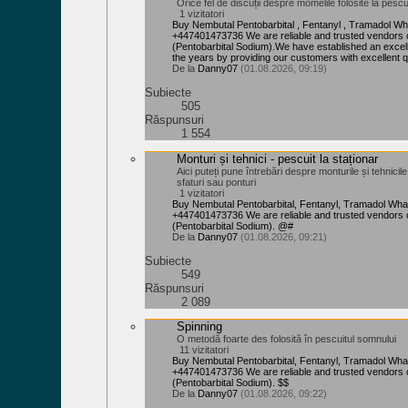
Orice fel de discuții despre momelile folosite la pescui
1 vizitatori
Buy Nembutal Pentobarbital , Fentanyl , Tramadol W
+447401473736 We are reliable and trusted vendors 
(Pentobarbital Sodium).We have established an excell
the years by providing our customers with excellent qu
De la
Danny07
(01.08.2026, 09:19)
Subiecte
505
Răspunsuri
1 554
Monturi și tehnici - pescuit la staționar
Aici puteți pune întrebări despre monturile și tehnicil
sfaturi sau ponturi
1 vizitatori
Buy Nembutal Pentobarbital, Fentanyl, Tramadol Wh
+447401473736 We are reliable and trusted vendors 
(Pentobarbital Sodium). @#
De la
Danny07
(01.08.2026, 09:21)
Subiecte
549
Răspunsuri
2 089
Spinning
O metodă foarte des folosită în pescuitul somnului
11 vizitatori
Buy Nembutal Pentobarbital, Fentanyl, Tramadol Wh
+447401473736 We are reliable and trusted vendors 
(Pentobarbital Sodium). $$
De la
Danny07
(01.08.2026, 09:22)