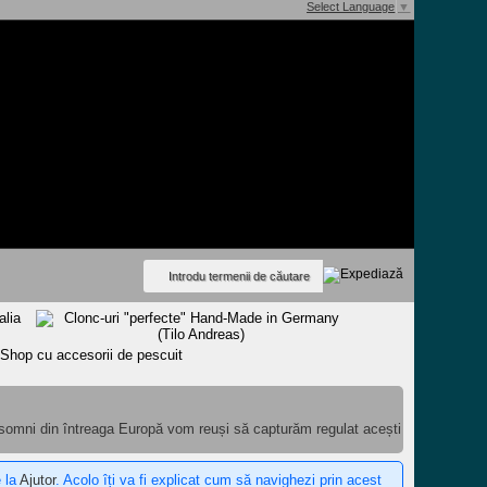
Select Language
▼
 somni din întreaga Europă vom reuși să capturăm regulat acești
e la
Ajutor
. Acolo îți va fi explicat cum să navighezi prin acest