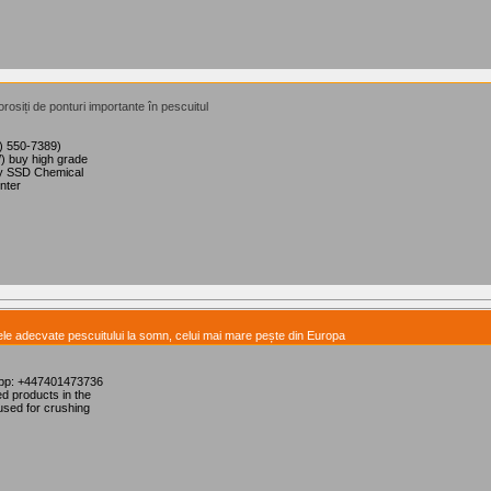
rosiți de ponturi importante în pescuitul
9) 550-7389)
) buy high grade
uy SSD Chemical
nter
lele adecvate pescuitului la somn, celui mai mare pește din Europa
App: +447401473736
d products in the
used for crushing