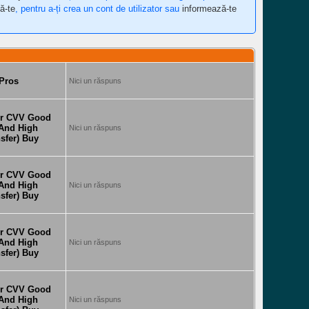
ă-te
, pentru a-ți crea un cont de utilizator sau
informează-te
 Pros
Nici un răspuns
er CVV Good
 And High
Nici un răspuns
sfer) Buy
er CVV Good
 And High
Nici un răspuns
sfer) Buy
er CVV Good
 And High
Nici un răspuns
sfer) Buy
er CVV Good
 And High
Nici un răspuns