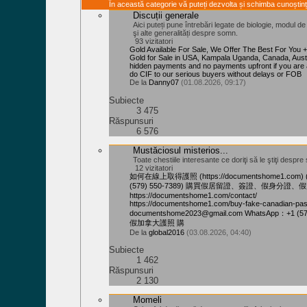
În această categorie vă puteți dezvolta și schimba cunoștinț
Discuții generale
Aici puteți pune întrebări legate de biologie, modul d
şi alte generalități despre somn.
93 vizitatori
Gold Available For Sale, We Offer The Best For You
Gold for Sale in USA, Kampala Uganda, Canada, Aust
hidden payments and no payments upfront if you are 
do CIF to our serious buyers without delays or FOB
De la
Danny07
(01.08.2026, 09:17)
Subiecte
3 475
Răspunsuri
6 576
Mustăciosul misterios...
Toate chestiile interesante ce doriţi să le ştiţi despre s
12 vizitatori
如何在線上取得護照 (https://documentshome1.com) 
(579) 550-7389) 購買假居留證、簽證、假身分證、
https://documentshome1.com/contact/
https://documentshome1.com/buy-fake-canadian
documentshome2023@gmail.com WhatsApp：+1 (5
假加拿大護照 購
De la
global2016
(03.08.2026, 04:40)
Subiecte
1 462
Răspunsuri
2 130
Momeli