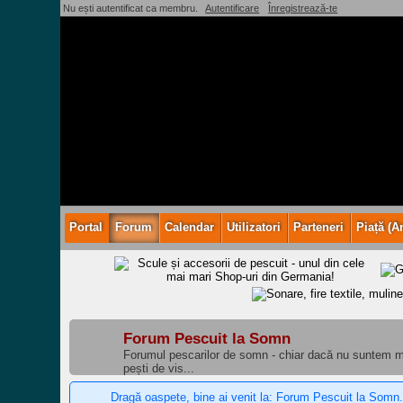
Nu ești autentificat ca membru.
Autentificare
Înregistrează-te
Portal
Forum
Calendar
Utilizatori
Parteneri
Piață (A
Forum Pescuit la Somn
Forumul pescarilor de somn - chiar dacă nu suntem mu
pești de vis...
Dragă oaspete, bine ai venit la: Forum Pescuit la Somn.