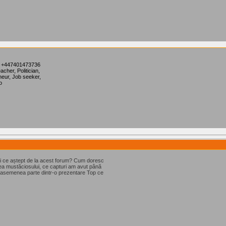
 +447401473736
her, Politician,
eneur, Job seeker,
o
și ce aștept de la acest forum? Cum doresc
rea mustăciosului, ce capturi am avut până
easemenea parte dintr-o prezentare Top ce