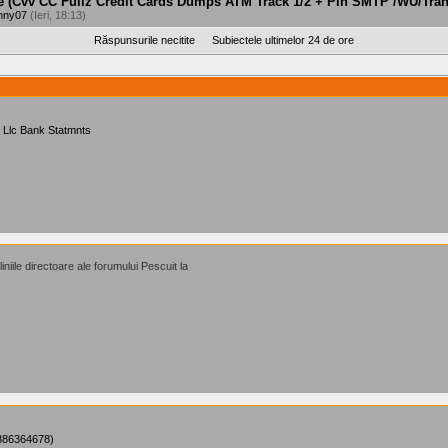
e (Cvv CC Fullz Credit Cards Dumps ATM Track 1/2 + Pin SMTP /WU/Tran
nny07
(Ieri, 18:13)
Răspunsurile necitite
Subiectele ultimelor 24 de ore
 Llc Bank Statmnts
iniile directoare ale forumului Pescuit la
7386364678)