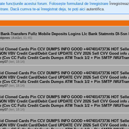
oate funcțiunile acestui forum. Folosește formularul de înregistrare
Înregistreaz
trare. Dacă cumva te-ai înregistrat deja, te poți aici
autentifica
.
 Bank-Transfers Fullz Mobile Deposits Logins Llc Bank Statmnts Dl-Ssn
objones
(
Astăzi
, 01:45)
alid Cloned Cards Pin CCV DUMPS INFO GOOD +447401473736 HOT Sell
 NON VBV Credit Card/Debit Card UPDATE CVV 2026 Sell CVV Good info
e (Cvv CC Fullz Credit Cards Dumps ATM Track 1/2 + Pin SMTP /WU/Tran
nny07
(Ieri, 18:14)
alid Cloned Cards Pin CCV DUMPS INFO GOOD +447401473736 HOT Sell
 NON VBV Credit Card/Debit Card UPDATE CVV 2026 Sell CVV Good info
e (Cvv CC Fullz Credit Cards Dumps ATM Track 1/2 + Pin SMTP /WU/Tran
nny07
(Ieri, 18:14)
alid Cloned Cards Pin CCV DUMPS INFO GOOD +447401473736 HOT Sell
 NON VBV Credit Card/Debit Card UPDATE CVV 2026 Sell CVV Good info
e (Cvv CC Fullz Credit Cards Dumps ATM Track 1/2 + Pin SMTP /WU/Tran
nny07
(Ieri, 18:14)
alid Cloned Cards Pin CCV DUMPS INFO GOOD +447401473736 HOT Sell
 NON VBV Credit Card/Debit Card UPDATE CVV 2026 Sell CVV Good info