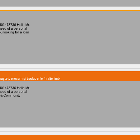
401473736 Hello Mr.
need of a personal
ou looking for a loan
așteți, precum și traducerile în alte limbi
401473736 Hello Mr.
need of a personal
ity & Community