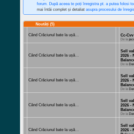
forum. După aceea te poți înregistra pt. a putea folosi t
mai întâi complet și detaliat
asupra procesului de înregis
Noutăți (5)
Când Crăciunul bate la ușă…
Cc-Cvv
De la
jac
Sell v
Când Crăciunul bate la ușă…
2026 -
Balanc
De la
Da
Sell v
Când Crăciunul bate la ușă…
2026 -
Balanc
De la
Da
Sell v
Când Crăciunul bate la ușă…
2026 -
Balanc
De la
Da
Sell v
Când Crăciunul bate la ușă…
2026 -