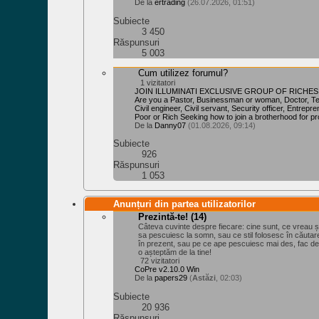
De la
ertrading
(26.07.2026, 01:51)
Subiecte
3 450
Răspunsuri
5 003
Cum utilizez forumul?
1 vizitatori
JOIN ILLUMINATI EXCLUSIVE GROUP OF RICHES
Are you a Pastor, Businessman or woman, Doctor, Teac
Civil engineer, Civil servant, Security officer, Entrepr
Poor or Rich Seeking how to join a brotherhood for pr
De la
Danny07
(01.08.2026, 09:14)
Subiecte
926
Răspunsuri
1 053
Anunțuri din partea utilizatorilor
Prezintă-te!
(14)
Câteva cuvinte despre fiecare: cine sunt, ce vreau 
sa pescuiesc la somn, sau ce stil folosesc în căuta
în prezent, sau pe ce ape pescuiesc mai des, fac d
o așteptăm de la tine!
72 vizitatori
CoPre v2.10.0 Win
De la
papers29
(
Astăzi
, 02:03)
Subiecte
20 936
Răspunsuri