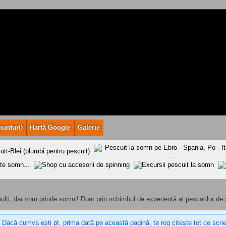
nunţuri)
Hartă Google
Galerie
lți, dar vom prinde somni! Doar prin schimbul de experiență al pescarilor de
 Dacă cumva ești pt. prima dată pe această pagină, te rog citește tot ce scri