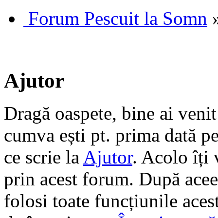
Forum Pescuit la Somn
Ajutor
Dragă oaspete, bine ai veni
cumva ești pt. prima dată pe 
ce scrie la
Ajutor
. Acolo îți
prin acest forum. După aceea
folosi toate funcțiunile ace