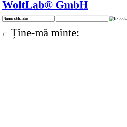
WoltLab® GmbH
Ține-mă minte: