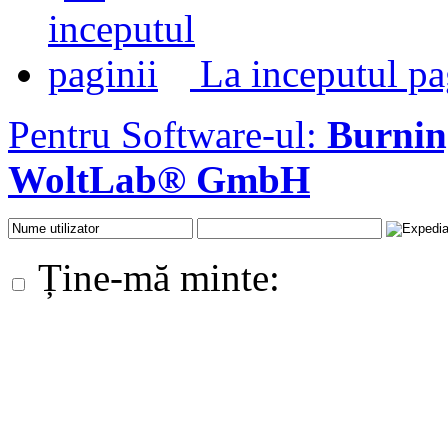
La inceputul pa
Pentru Software-ul:
Burni
WoltLab® GmbH
Ține-mă minte: