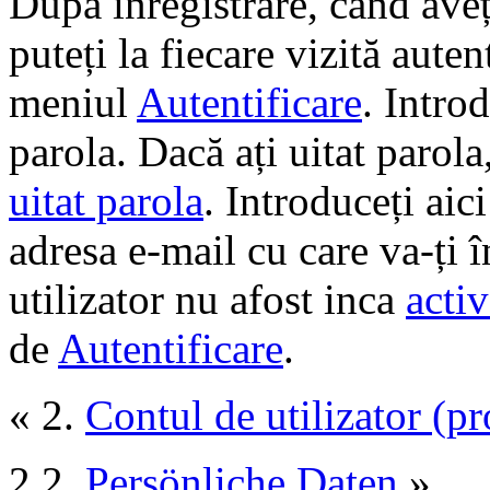
După înregistrare, când aveți
puteți la fiecare vizită auten
meniul
Autentificare
. Intro
parola. Dacă ați uitat parola
uitat parola
. Introduceți aic
adresa e-mail cu care va-ți 
utilizator nu afost inca
activ
de
Autentificare
.
« 2.
Contul de utilizator (pr
2.2.
Persönliche Daten
»