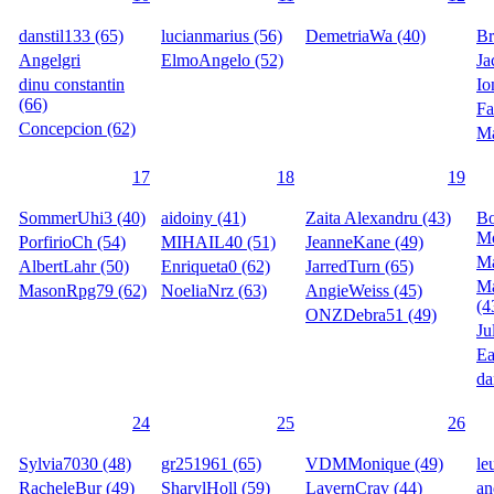
danstil133 (65)
lucianmarius (56)
DemetriaWa (40)
Br
Angelgri
ElmoAngelo (52)
Ja
dinu constantin
Io
(66)
Fa
Concepcion (62)
Ma
17
18
19
SommerUhi3 (40)
aidoiny (41)
Zaita Alexandru (43)
B
Mo
PorfirioCh (54)
MIHAIL40 (51)
JeanneKane (49)
Ma
AlbertLahr (50)
Enriqueta0 (62)
JarredTurn (65)
M
MasonRpg79 (62)
NoeliaNrz (63)
AngieWeiss (45)
(4
ONZDebra51 (49)
Ju
Ea
da
24
25
26
Sylvia7030 (48)
gr251961 (65)
VDMMonique (49)
le
RacheleBur (49)
SharylHoll (59)
LavernCrav (44)
an