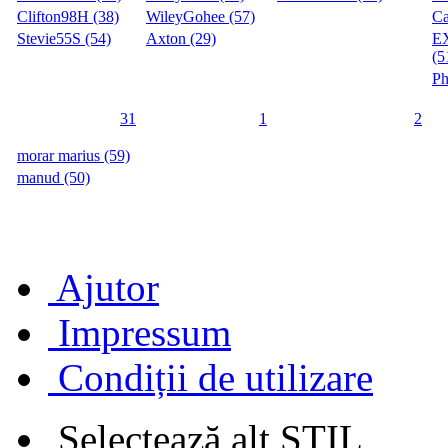
Clifton98H (38)
WileyGohee (57)
Ca
Stevie55S (54)
Axton (29)
E
(5
Ph
31
1
2
morar marius (59)
manud (50)
Ajutor
Impressum
Condiții de utilizare
Selectează alt STIL