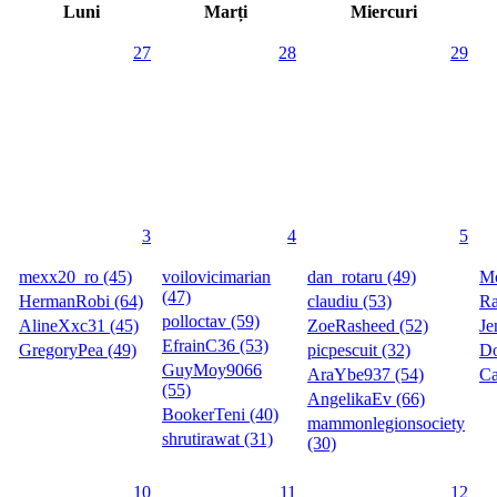
Luni
Marți
Miercuri
27
28
29
3
4
5
mexx20_ro (45)
voilovicimarian
dan_rotaru (49)
Mo
(47)
HermanRobi (64)
claudiu (53)
Ra
polloctav (59)
AlineXxc31 (45)
ZoeRasheed (52)
Je
EfrainC36 (53)
GregoryPea (49)
picpescuit (32)
Do
GuyMoy9066
AraYbe937 (54)
Ca
(55)
AngelikaEv (66)
BookerTeni (40)
mammonlegionsociety
shrutirawat (31)
(30)
10
11
12