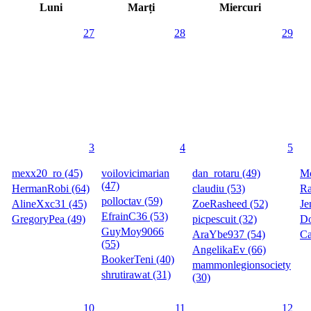
Luni
Marți
Miercuri
27
28
29
3
4
5
mexx20_ro (45)
voilovicimarian
dan_rotaru (49)
Mo
(47)
HermanRobi (64)
claudiu (53)
Ra
polloctav (59)
AlineXxc31 (45)
ZoeRasheed (52)
Je
EfrainC36 (53)
GregoryPea (49)
picpescuit (32)
Do
GuyMoy9066
AraYbe937 (54)
Ca
(55)
AngelikaEv (66)
BookerTeni (40)
mammonlegionsociety
shrutirawat (31)
(30)
10
11
12