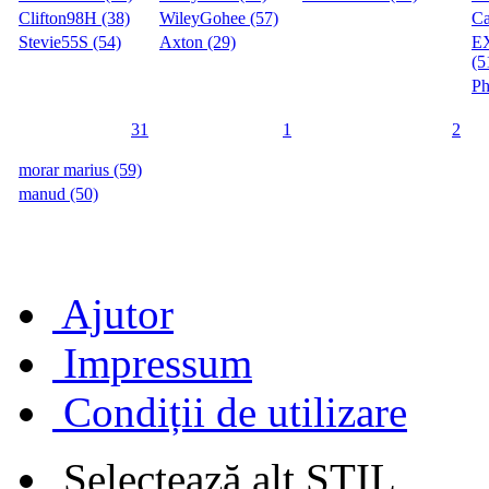
Clifton98H (38)
WileyGohee (57)
Ca
Stevie55S (54)
Axton (29)
E
(5
Ph
31
1
2
morar marius (59)
manud (50)
Ajutor
Impressum
Condiții de utilizare
Selectează alt STIL