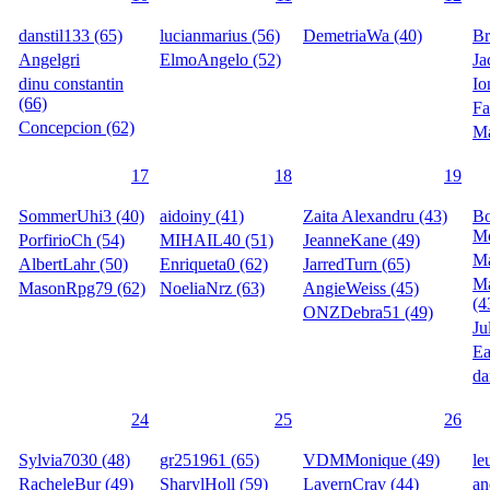
danstil133 (65)
lucianmarius (56)
DemetriaWa (40)
Br
Angelgri
ElmoAngelo (52)
Ja
dinu constantin
Io
(66)
Fa
Concepcion (62)
Ma
17
18
19
SommerUhi3 (40)
aidoiny (41)
Zaita Alexandru (43)
B
Mo
PorfirioCh (54)
MIHAIL40 (51)
JeanneKane (49)
Ma
AlbertLahr (50)
Enriqueta0 (62)
JarredTurn (65)
M
MasonRpg79 (62)
NoeliaNrz (63)
AngieWeiss (45)
(4
ONZDebra51 (49)
Ju
Ea
da
24
25
26
Sylvia7030 (48)
gr251961 (65)
VDMMonique (49)
le
RacheleBur (49)
SharylHoll (59)
LavernCrav (44)
an