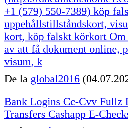
+1 (579) 550-7389) köp fals
uppehållstillståndskort, vis
kort, köp falskt körkort Om 
av att få dokument online, 
visum, k
De la
global2016
(04.07.202
Bank Logins Cc-Cvv Fullz
Transfers Cashapp E-Check