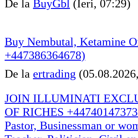
De la
BuyGbl
(Ieri, 07:29)
Buy Nembutal, Ketamine O
+447386364678)
De la
ertrading
(05.08.2026,
JOIN ILLUMINATI EXCL
OF RICHES +447401473736
Pastor, Businessman or wom