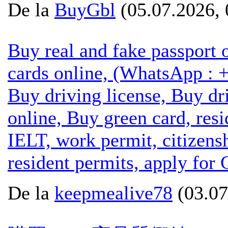
De la
BuyGbl
(05.07.2026, 
Buy real and fake passport 
cards online, (WhatsApp : 
Buy driving license, Buy dri
online, Buy green card, res
IELT, work permit, citizens
resident permits, apply for 
De la
keepmealive78
(03.07