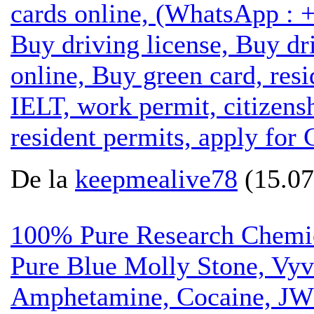
cards online, (WhatsApp : 
Buy driving license, Buy dri
online, Buy green card, res
IELT, work permit, citizens
resident permits, apply for 
De la
keepmealive78
(15.07
100% Pure Research Chemic
Pure Blue Molly Stone, Vy
Amphetamine, Cocaine, J