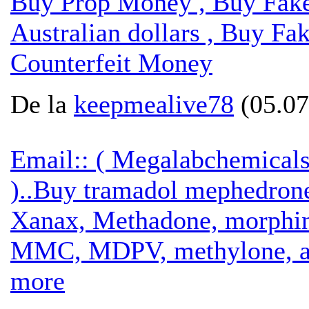
Buy Prop Money , Buy Fake
Australian dollars , Buy F
Counterfeit Money
De la
keepmealive78
(05.07
Email:: ( Megalabchemica
)..Buy tramadol mephedron
Xanax, Methadone, morphin
MMC, MDPV, methylone, a
more