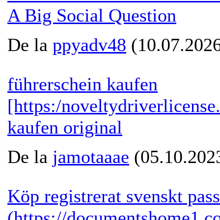
A Big Social Question
De la
ppyadv48
(10.07.2026
führerschein kaufen
[https:/noveltydriverlicens
kaufen original
De la
jamotaaae
(05.10.2023
Köp registrerat svenskt pass
(https://documentshome1.c