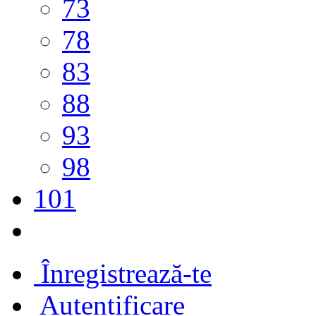
73
78
83
88
93
98
101
Înregistrează-te
Autentificare