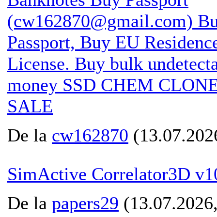
(cw162870@gmail.com) Buy
Passport, Buy EU Residence
License. Buy bulk undetecta
money SSD CHEM CLON
SALE
De la
cw162870
(13.07.2026
SimActive Correlator3D v1
De la
papers29
(13.07.2026,