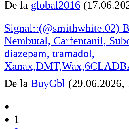
De la
global2016
(17.06.202
Signal::(@smithwhite.02)
Nembutal, Carfentanil, Su
diazepam, tramadol,
Xanax,DMT,Wax,6CLADB
De la
BuyGbl
(29.06.2026, 
1