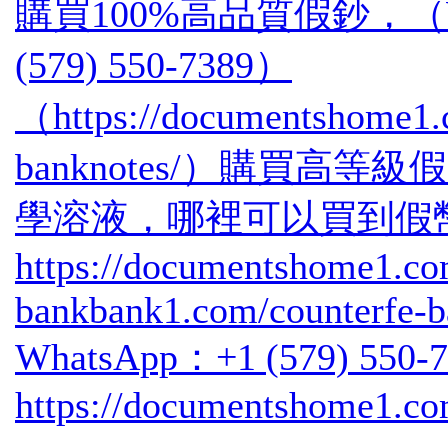
購買100%高品質假鈔，（Wh
(579) 550-7389）
（https://documentshome1.c
banknotes/）購買高等
學溶液，哪裡可以買到假
https://documentshome1.co
bankbank1.com/counterfe-
WhatsApp：+1 (579) 550-
https://documentshome1.co