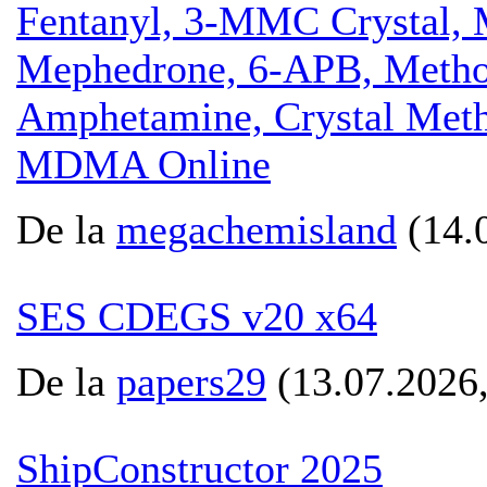
Fentanyl, 3-MMC Crystal,
Mephedrone, 6-APB, Metho
Amphetamine, Crystal Meth,
MDMA Online
De la
megachemisland
(14.0
SES CDEGS v20 x64
De la
papers29
(13.07.2026,
ShipConstructor 2025