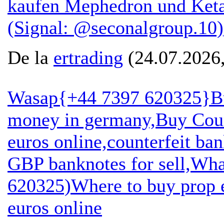
kaufen Mephedron und Keta
(Signal: @seconalgroup.10)
De la
ertrading
(24.07.2026,
Wasap{+44 7397 620325}B
money in germany,Buy Coun
euros online,counterfeit ba
GBP banknotes for sell,Wh
620325)Where to buy prop e
euros online