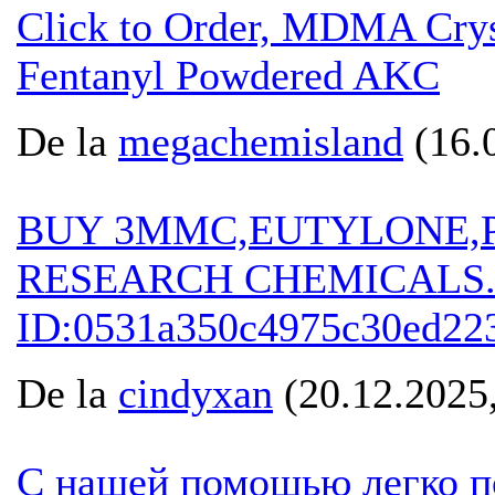
Click to Order, MDMA Crys
Fentanyl Powdered AKC
De la
megachemisland
(16.0
BUY 3MMC,EUTYLONE,P
RESEARCH CHEMICALS..s
ID:0531a350c4975c30ed22
De la
cindyxan
(20.12.2025,
С нашей помощью легко по