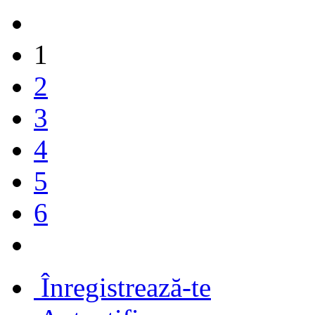
1
2
3
4
5
6
Înregistrează-te