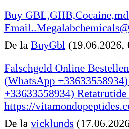
Buy GBL,GHB,Cocaine,md
Email..Megalabchemicals@
De la
BuyGbl
(19.06.2026, 
Falschgeld Online Bestelle
(WhatsApp +33633558934) S
+33633558934) Retatrutide
https://vitamondopeptides.
De la
vicklunds
(17.06.2026