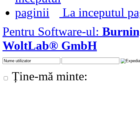
La inceputul pa
Pentru Software-ul:
Burni
WoltLab® GmbH
Ține-mă minte: