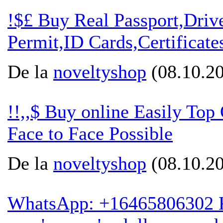
!$£ Buy Real Passport,Dri
Permit,ID Cards,Certificate
De la
noveltyshop
(08.10.20
!!,,$ Buy online Easily To
Face to Face Possible
De la
noveltyshop
(08.10.20
WhatsApp: +16465806302 Ko