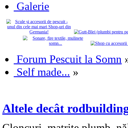
Galerie
Forum Pescuit la Somn
Self made...
»
Altele decât rodbuildin
Cloncuri, matrițe plumb, năl