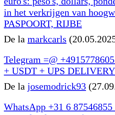
euro's: peso's, dollars, pond
in het verkrijgen van hoog
PASPOORT, RIJBE
De la
markcarls
(20.05.2025
Telegram =@ +491577860
+ USDT + UPS DELIVERY
De la
josemodrick93
(27.09
WhatsApp +31 6 87546855 