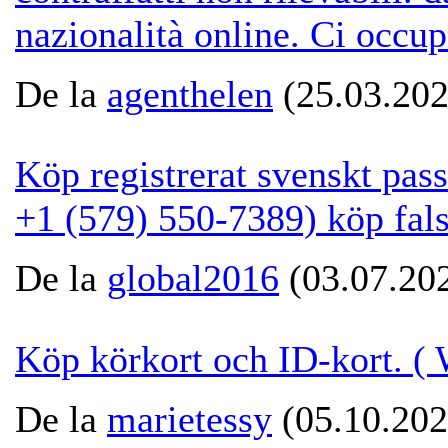
nazionalità online. Ci occup
De la
agenthelen
(25.03.202
Köp registrerat svenskt pas
+1 (579) 550-7389) köp fals
De la
global2016
(03.07.202
Köp körkort och ID-kort. 
De la
marietessy
(05.10.202