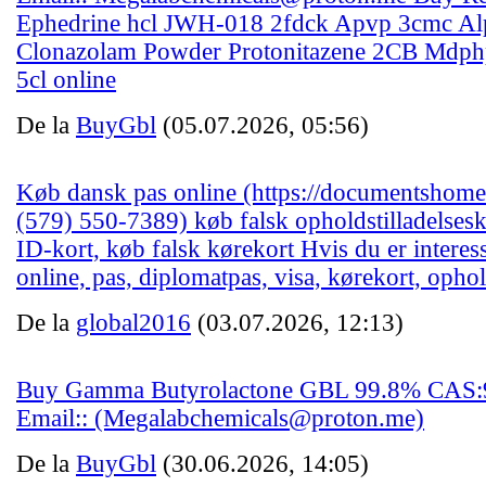
Ephedrine hcl JWH-018 2fdck Apvp 3cmc A
Clonazolam Powder Protonitazene 2CB Mdph
5cl online
De la
BuyGbl
(05.07.2026, 05:56)
Køb dansk pas online (https://documentshome
(579) 550-7389) køb falsk opholdstilladelsesk
ID-kort, køb falsk kørekort Hvis du er interes
online, pas, diplomatpas, visa, kørekort, ophol
De la
global2016
(03.07.2026, 12:13)
Buy Gamma Butyrolactone GBL 99.8% CAS:9
Email:: (Megalabchemicals@proton.me)
De la
BuyGbl
(30.06.2026, 14:05)