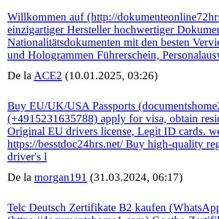
Willkommen auf (http://dokumenteonline72hrs.
einzigartiger Hersteller hochwertiger Dokument
Nationalitätsdokumenten mit den besten Vervi
und Hologrammen Führerschein, Personalausw
De la
ACE2
(10.01.2025, 03:26)
Buy EU/UK/USA Passports (documentshom
(+4915231635788) apply for visa, obtain resi
Original EU drivers license, Legit ID cards. webs
https://besstdoc24hrs.net/ Buy high-quality reg
driver's l
De la
morgan191
(31.03.2024, 06:17)
Telc Deutsch Zertifikate B2 kaufen (WhatsAp