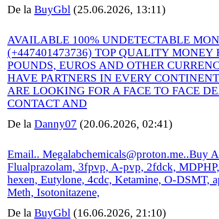
De la
BuyGbl
(25.06.2026, 13:11)
AVAILABLE 100% UNDETECTABLE MONE
(+447401473736) TOP QUALITY MONEY 
POUNDS, EUROS AND OTHER CURRENC
HAVE PARTNERS IN EVERY CONTINENT 
ARE LOOKING FOR A FACE TO FACE DE
CONTACT AND
De la
Danny07
(20.06.2026, 02:41)
Email.. Megalabchemicals@proton.me..Buy Al
Flualprazolam, 3fpvp, A-pvp, 2fdck, MDPHP
hexen, Eutylone, 4cdc, Ketamine, O-DSMT, 
Meth, Isotonitazene,
De la
BuyGbl
(16.06.2026, 21:10)