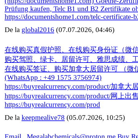
(https://documentshome1.com) Goethe-Zertif
Prüfung kaufen, Telc B1 und B2 Zertifikate 
https://documentshome1.com/telc-certificate-b
De la
global2016
(07.07.2026, 04:46)
在线购买真假护照、在线购买身份证（微信：Sco
购买驾照、绿卡、居留许可、雅思成绩、
在线购买签证、购买加拿大居留许可 （微信：Sco
(WhatsApp : +49 1575 3756974)
https://buyrealcurrency.com/product/加
https://buyrealcurrency.com/product
https://buyrealcurrency.com/prod
De la
keepmealive78
(05.07.2026, 10:25)
Email.. Megalabchemicals@proton.me Buy Re