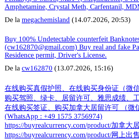
Amphetamine, Crystal Meth, Carfentanil, M
De la
megachemisland
(14.07.2026, 20:53)
Buy 100% Undetectable counterfeit Banknote
(cw162870@gmail.com) Buy real and fake Pa
Residence permit, Driver's License.
De la
cw162870
(13.07.2026, 15:16)
在线购买真假护照、在线购买身份证（微信：Sco
购买驾照、绿卡、居留许可、雅思成绩、
在线购买签证、购买加拿大居留许可 （微信：Sco
(WhatsApp : +49 1575 3756974)
https://buyrealcurrency.com/product/加
https://buyrealcurrency.com/product