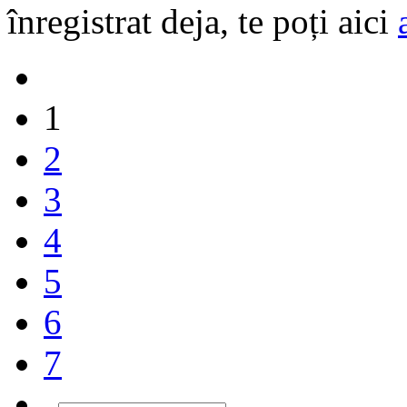
înregistrat deja, te poți aici
1
2
3
4
5
6
7