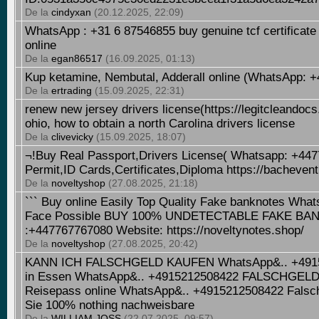
De la
cindyxan
(20.12.2025, 22:09)
WhatsApp : +31 6 87546855 buy genuine tcf certificate i
online
De la
egan86517
(16.09.2025, 01:13)
Kup ketamine, Nembutal, Adderall online (WhatsApp: 
De la
ertrading
(15.09.2025, 22:31)
renew new jersey drivers license(https://legitcleandoc
ohio, how to obtain a north Carolina drivers license
De la
clivevicky
(15.09.2025, 18:07)
¬!Buy Real Passport,Drivers License( Whatsapp: +44
Permit,ID Cards,Certificates,Diploma https://bacheventu
De la
noveltyshop
(27.08.2025, 21:18)
``` Buy online Easily Top Quality Fake banknotes Wha
Face Possible BUY 100% UNDETECTABLE FAKE BA
:+447767767080 Website: https://noveltynotes.shop/
De la
noveltyshop
(27.08.2025, 20:42)
​KANN ICH FALSCHGELD KAUFEN WhatsApp&.. +49152
in Essen WhatsApp&.. +4915212508422 FALSCHGELD ,
Reisepass online WhatsApp&.. +4915212508422 Falsch
Sie 100% nothing nachweisbare
De la
WILLIAM JOSS
(22.07.2025, 09:57)