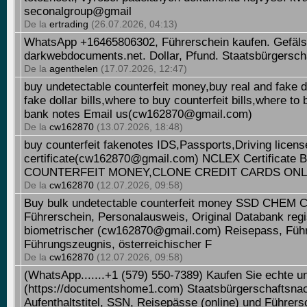
seconalgroup@gmail
De la
ertrading
(26.07.2026, 04:13)
WhatsApp +16465806302, Führerschein kaufen. Gefäls
darkwebdocuments.net. Dollar, Pfund. Staatsbürgersch
De la
agenthelen
(17.07.2026, 12:47)
buy undetectable counterfeit money,buy real and fake d
fake dollar bills,where to buy counterfeit bills,where to 
bank notes Email us(cw162870@gmail.com)
De la
cw162870
(13.07.2026, 18:48)
buy counterfeit fakenotes IDS,Passports,Driving licen
certificate(cw162870@gmail.com) NCLEX Certifica
COUNTERFEIT MONEY,CLONE CREDIT CARDS ONL
De la
cw162870
(12.07.2026, 09:58)
Buy bulk undetectable counterfeit money SSD CH
Führerschein, Personalausweis, Original Databank regi
biometrischer (cw162870@gmail.com) Reisepass, Führ
Führungszeugnis, österreichischer F
De la
cw162870
(12.07.2026, 09:58)
(WhatsApp.......+1 (579) 550-7389) Kaufen Sie echte u
(https://documentshome1.com) Staatsbürgerschaftsnac
Aufenthaltstitel, SSN, Reisepässe (online) und Führer