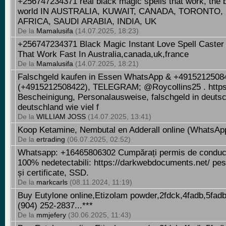
+256747234371 real black magic spells that work, the b
world IN AUSTRALIA, KUWAIT, CANADA, TORONTO,
AFRICA, SAUDI ARABIA, INDIA, UK
De la
Mamalusifa
(14.07.2025, 18:23)
+256747234371 Black Magic Instant Love Spell Caster
That Work Fast In Australia,canada,uk,france
De la
Mamalusifa
(14.07.2025, 18:21)
Falschgeld kaufen in Essen WhatsApp & +49152125084
(+4915212508422), TELEGRAM; @Roycollins25 . https:
Bescheinigung, Personalausweise, falschgeld in deutsch
deutschland wie viel f
De la
WILLIAM JOSS
(14.07.2025, 13:41)
Koop Ketamine, Nembutal en Adderall online (WhatsA
De la
ertrading
(06.07.2025, 02:52)
Whatsapp: +16465806302 Cumpărați permis de conducer
100% nedetectabili: https://darkwebdocuments.net/ pesos
și certificate, SSD.
De la
markcarls
(08.11.2024, 11:19)
Buy Eutylone online,Etizolam powder,2fdck,4fadb,5fad
(904) 252-2837...***
De la
mmjefery
(30.06.2025, 11:43)