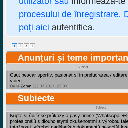
utilizator sau
informează-te 
procesului de înregistrare. 
poți aici
autentifica
.
1
2
3
4
Anunțuri și teme importan
Subiect
Caut pescar sportiv, pasionat si in prelucrarea / editarea
video
De la
Zoran
(12.03.2017, 23:09)
Subiecte
Subiect
Kupte si řidičské průkazy a pasy online (WhatsApp: 
profesionálů s dlouholetými zkušenostmi s výrobou fal
totožnosti, výrobci padělaných dokumentů nejvyšší kval