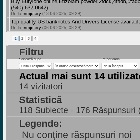
Buy Eutylone online,Etizolam powder,2fdck,4fadb,5fad
(540) 632-0642)
De la
mmjefery
(13.06.2025, 09:29)
Top quality US banknotes And Drivers License availab
De la
mmjefery
(06.06.2025, 08:29)
1
2
3
4
Filtru
Sortează după
Pe perioada
Actual mai sunt 14 utilizat
14 vizitatori
Statistică
118 Subiecte - 176 Răspunsuri 
Legende:
Nu conține răspunsuri noi