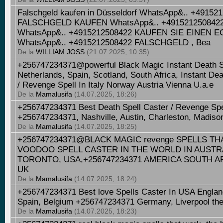
Falschgeld kaufen in Düsseldorf WhatsApp&.. +491
FALSCHGELD KAUFEN WhatsApp&.. +4915212508422 F
WhatsApp&.. +4915212508422 KAUFEN SIE EINEN
WhatsApp&.. +4915212508422 FALSCHGELD , Bea
De la
WILLIAM JOSS
(21.07.2025, 10:35)
+256747234371@powerful Black Magic Instant Death Sp
Netherlands, Spain, Scotland, South Africa, Instant D
/ Revenge Spell In Italy Norway Austria Vienna U.a.e
De la
Mamalusifa
(14.07.2025, 18:26)
+256747234371 Best Death Spell Caster / Revenge Spe
+256747234371, Nashville, Austin, Charleston, Madison
De la
Mamalusifa
(14.07.2025, 18:25)
+256747234371@BLACK MAGIC revenge SPELLS TH
VOODOO SPELL CASTER IN THE WORLD IN AUSTRA
TORONTO, USA,+256747234371 AMERICA SOUTH AFR
UK
De la
Mamalusifa
(14.07.2025, 18:24)
+256747234371 Best love Spells Caster In USA England,
Spain, Belgium +256747234371 Germany, Liverpool the
De la
Mamalusifa
(14.07.2025, 18:23)