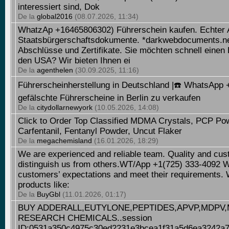
interessiert sind, Dok
De la
global2016
(08.07.2026, 11:34)
WhatzAp +16465806302) Führerschein kaufen. Echter 
Staatsbürgerschaftsdokumente. *darkwebdocuments.ne
Abschlüsse und Zertifikate. Sie möchten schnell einen
den USA? Wir bieten Ihnen ei
De la
agenthelen
(30.09.2025, 11:16)
Führerscheinherstellung in Deutschland |☎️ WhatsApp
gefälschte Führerscheine in Berlin zu verkaufen
De la
citydollarnewyork
(10.05.2026, 14:08)
Click to Order Top Classified MDMA Crystals, PCP Po
Carfentanil, Fentanyl Powder, Uncut Flaker
De la
megachemisland
(16.01.2026, 18:29)
We are experienced and reliable team. Quality and cus
distinguish us from others.WT/App +1(725) 333-4092 W
customers’ expectations and meet their requirements. 
products like:
De la
BuyGbl
(11.01.2026, 01:17)
BUY ADDERALL,EUTYLONE,PEPTIDES,APVP,MDPV,
RESEARCH CHEMICALS..session
ID:0531a350c4975c30ed2231e3bcea1f31a5d6ea3242a7