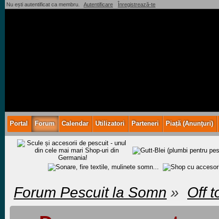
Nu ești autentificat ca membru.
Autentificare
Înregistrează-te
Portal
Forum
Calendar
Utilizatori
Parteneri
Piață (Anunţuri)
Forum Pescuit la Somn
»
Off t