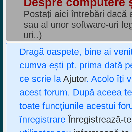
Despre computere 
Postați aici întrebări dacă 
sau al unor software-uri l
uri..)
Dragă oaspete, bine ai ven
cumva ești pt. prima dată pe
ce scrie la
Ajutor
. Acolo îți 
acest forum. După aceea te p
toate funcțiunile acestui fo
înregistrare
Înregistrează-te